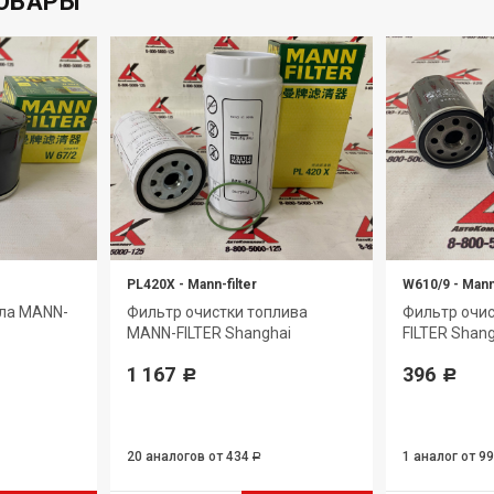
ОВАРЫ
PL420X
-
Mann-filter
W610/9
-
Mann-
сла MANN-
Фильтр очистки топлива
Фильтр очи
MANN-FILTER Shanghai
FILTER Shan
1 167
396
Р
Р
20 аналогов
от 434
1 аналог
от 9
Р