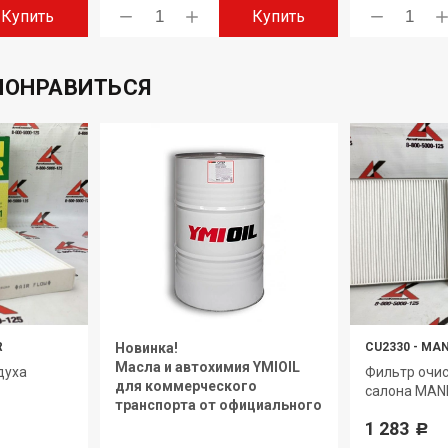
Купить
Купить
ПОНРАВИТЬСЯ
R
Новинка!
CU2330
-
MAN
Масла и автохимия YMIOIL
духа
Фильтр очис
для коммерческого
салона MAN
транспорта от официального
дилера.
1 283
Р