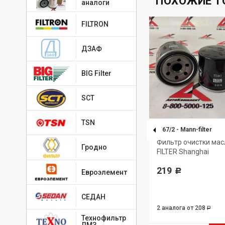
ПОХОЖИЕ Т
аналоги
FILTRON
ДЗАФ
BIG Filter
SCT
TSN
PU855X
-
MANN-FILTER
W67/2
-
Mann-filter
N-
Элемент фильтрующий
Фильтр очистки ма
Гродно
очистки топлива MANN-FILTER
FILTER Shanghai
1 286
219
Р
Р
Евроэлемент
СЕДАН
2 аналога
от 208
Р
Технофильтр
ЛМЗ