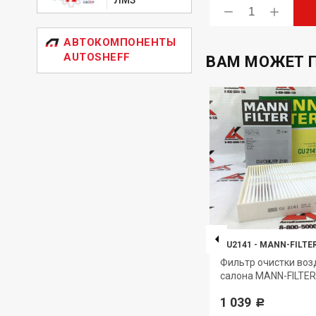
ь
Купить
АВТОКОМПОНЕНТЫ
AUTOSHEFF
ВАМ МОЖЕТ 
C24028
-
MANN-FILTER
CU2141
-
MANN-FILTE
Элемент фильтрующий
Фильтр очистки воз
ER
очистки воздуха MANN-FILTER
салона MANN-FILTER
1 357
1 039
Р
Р