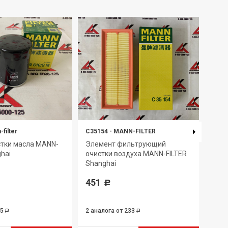
filter
C35154
-
MANN-FILTER
W712
стки масла MANN-
Элемент фильтрующий
Фил
ghai
очистки воздуха MANN-FILTER
FILT
Shanghai
396
451
Р
95
2 аналога
от 233
3 ан
Р
Р