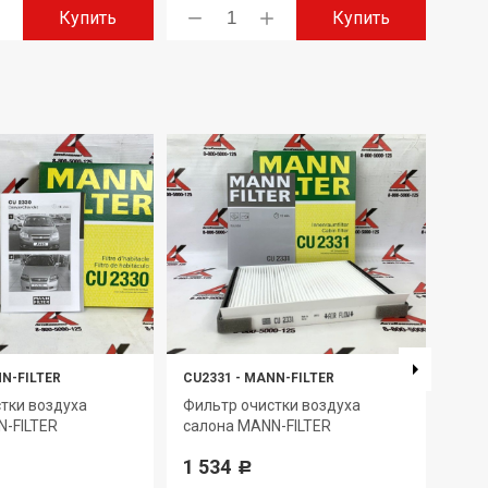
Купить
Купить
N-FILTER
CU2331
-
MANN-FILTER
C222
тки воздуха
Фильтр очистки воздуха
Эле
N-FILTER
салона MANN-FILTER
очис
1 534
774
Р