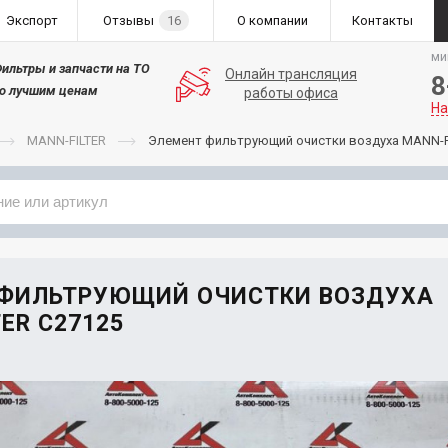
Экспорт
Отзывы
16
О компании
Контакты
ми
ильтры и запчасти на ТО
Онлайн трансляция
8
о лучшим ценам
работы офиса
На
MANN-FILTER
Элемент фильтрующий очистки воздуха MANN-F
Применяемость
Бренд
 ФИЛЬТРУЮЩИЙ ОЧИСТКИ ВОЗДУХА
ER C27125