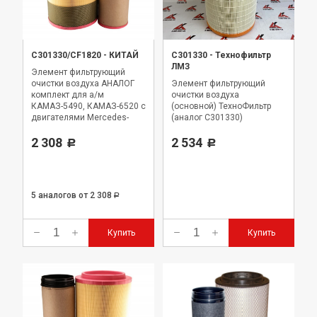
C301330/CF1820
-
КИТАЙ
C301330
-
Технофильтр
ЛМЗ
Элемент фильтрующий
очистки воздуха АНАЛОГ
Элемент фильтрующий
комплект для а/м
очистки воздуха
КАМАЗ-5490, КАМАЗ-6520 с
(основной) ТехноФильтр
двигателями Mercedes-
(аналог C301330)
Benz OM 457LA
2 308
2 534
Р
Р
5 аналогов
от 2 308
Р
Купить
Купить