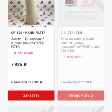
CF1820
-
MANN-FILTER
9.1.1751
-
TSN
Элемент фильтрующий
Элемент фильтрующий
очистки воздуха MANN-
очистки воздуха
FILTER
(основной) ЦИТРОН (аналог
C301330)
под заказ
под заказ
7 936
Р
6 аналогов
от 2 308
6 аналогов
от 2 308
Р
Р
Заказать
Уведомить о
поступлении