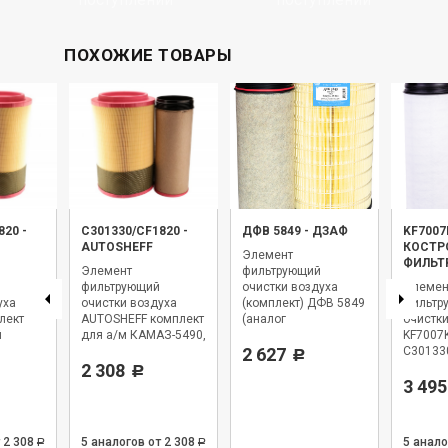
ПОХОЖИЕ ТОВАРЫ
820
-
C301330/CF1820
-
ДФВ 5849
-
ДЗАФ
KF7007
AUTOSHEFF
КОСТР
Элемент
ФИЛЬТ
Элемент
фильтрующий
фильтрующий
очистки воздуха
Элемен
уха
очистки воздуха
(комплект) ДФВ 5849
фильтр
лект
AUTOSHEFF комплект
(аналог
очистки
й
для а/м КАМАЗ-5490,
C301330/CF1820)
KF7007K
/м
КАМАЗ-6520 с
ДЗАФ
2 627
С30133
Р
двигателями
2 308
КОСТР
Р
с
Mercedes-Benz OM
-СПЕЦИ
3 495
457LA.
компле
nz OM
 2 308
5 аналогов
от 2 308
5 анал
Р
Р