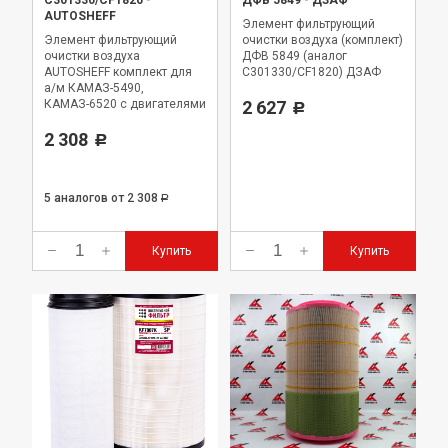
C301330/CF1820
-
ДФВ 5849
-
ДЗАФ
AUTOSHEFF
Элемент фильтрующий
Элемент фильтрующий
очистки воздуха (комплект)
очистки воздуха
ДФВ 5849 (аналог
AUTOSHEFF комплект для
C301330/CF1820) ДЗАФ
а/м КАМАЗ-5490,
КАМАЗ-6520 с двигателями
2 627
Р
Mercedes-Benz OM 457LA.
2 308
Р
5 аналогов
от 2 308
Р
Купить
Купить