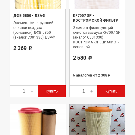
ДФВ 5850
-
ДЗАФ
KF7007 SP
-
КОСТРОМСКОЙ ФИЛЬТР
Элемент фильтрующий
очистки воздуха
Элемент фильтрующий
(основной) ДФВ 5850
очистки воздуха KF7007 SP
(аналог C301330) ДЗАФ
(аналог C301330)
КОСТРОМА -СПЕЦИАЛИСТ-
2 369
основной
Р
2 580
Р
6 аналогов
от 2 308
Р
Купить
Купить