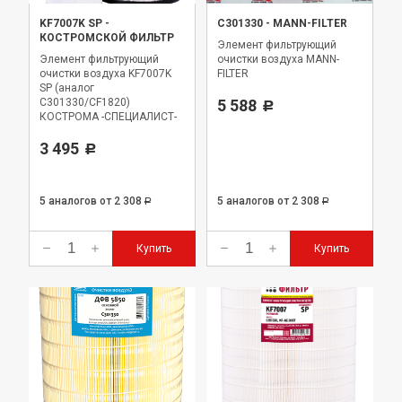
KF7007K SP
-
C301330
-
MANN-FILTER
КОСТРОМСКОЙ ФИЛЬТР
Элемент фильтрующий
Элемент фильтрующий
очистки воздуха MANN-
очистки воздуха KF7007K
FILTER
SP (аналог
С301330/CF1820)
5 588
Р
КОСТРОМА -СПЕЦИАЛИСТ-
комплект
3 495
Р
5 аналогов
от 2 308
5 аналогов
от 2 308
Р
Р
Купить
Купить