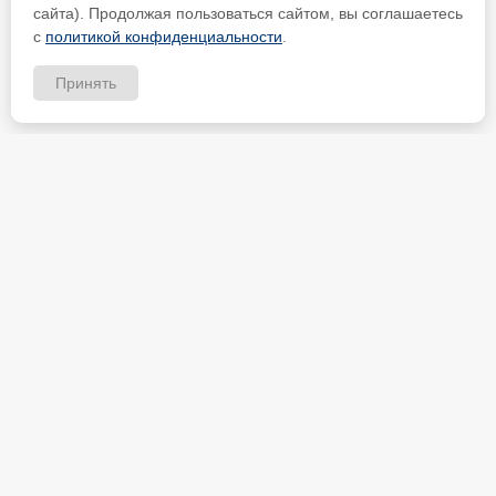
сайта). Продолжая пользоваться сайтом, вы соглашаетесь
с
политикой конфиденциальности
.
Принять
ИП Петрищев Анатолий Анатольевич
ИНН 480700451184
Карта партнёра