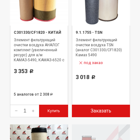
C301330/CF1820
-
КИТАЙ
9.1.1755
-
TSN
Элемент фильтрующий
Элемент фильтрующий
очистки воздуха АНАЛОГ
очистки воздуха TSN
комплект (увеличенный
(аналог С301330/CF1820)
ресурс) для а/м
Камаз 5490
КАМАЗ-5490, КАМАЗ-6520 с
под заказ
двигателями Mercedes-
Benz OM 457LA
3 353
Р
3 018
Р
5 аналогов
от 2 308
Р
Заказать
Купить