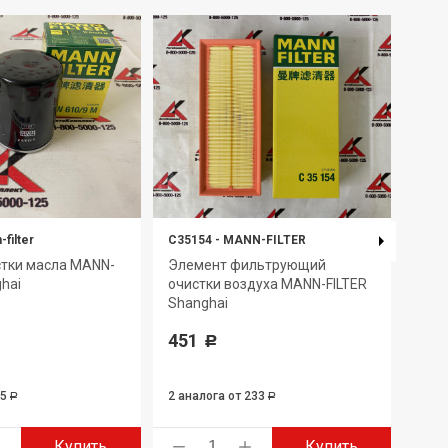
filter
C35154
-
MANN-FILTER
W712
стки масла MANN-
Элемент фильтрующий
Фил
ghai
очистки воздуха MANN-FILTER
FILT
Shanghai
396
451
Р
95
2 аналога
от 233
3 ан
Р
Р
Купить
Купить