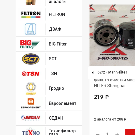
аналоги
FILTRON
ДЗАФ
BIG Filter
SCT
PU855X
-
MANN-FILTER
W67/2
-
Mann-filter
TSN
N-
Элемент фильтрующий
Фильтр очистки ма
очистки топлива MANN-FILTER
FILTER Shanghai
Гродно
1 286
219
Р
Р
Евроэлемент
СЕДАН
2 аналога
от 208
Р
Технофильтр
ь
Купить
ЛМЗ