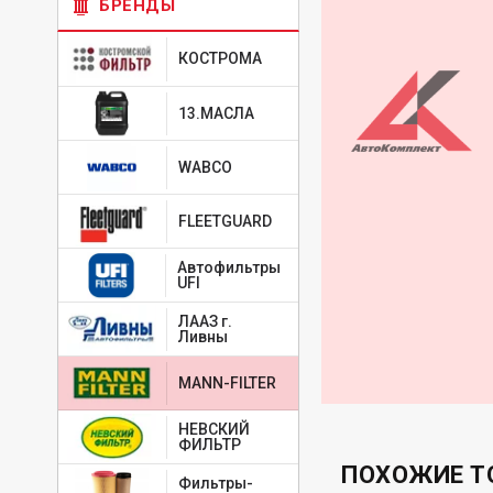
БРЕНДЫ
КОСТРОМА
13.МАСЛА
WABCO
FLEETGUARD
Автофильтры
UFI
ЛААЗ г.
Ливны
MANN-FILTER
НЕВСКИЙ
ФИЛЬТР
ПОХОЖИЕ Т
Фильтры-