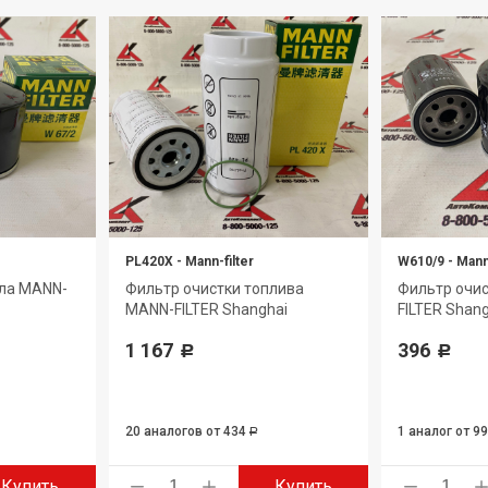
PL420X
-
Mann-filter
W610/9
-
Mann-
сла MANN-
Фильтр очистки топлива
Фильтр очи
MANN-FILTER Shanghai
FILTER Shan
1 167
396
Р
Р
20 аналогов
от 434
1 аналог
от 9
Р
Купить
Купить