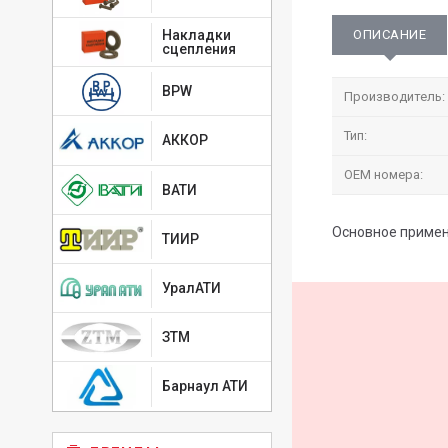
ОПИСАНИЕ
Накладки
сцепления
BPW
Производитель:
Тип:
АККОР
OEM номера:
ВАТИ
Основное примене
ТИИР
УралАТИ
ЗТМ
Барнаул АТИ