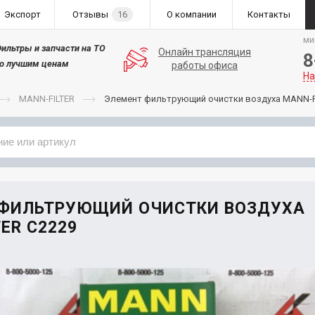
Экспорт
Отзывы
16
О компании
Контакты
ми
ильтры и запчасти на ТО
Онлайн трансляция
8
о лучшим ценам
работы офиса
На
MANN-FILTER
Элемент фильтрующий очистки воздуха MANN-F
Применяемость
Бренд
 ФИЛЬТРУЮЩИЙ ОЧИСТКИ ВОЗДУХА
ER C2229