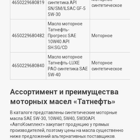
4650229680819
синтетика API
5
синтетическое
SN/SM/ILSAC GF-5
5W-30
Масло моторное
Татнефть-
4650229680482
Прогресс SAE
Моторное
1
10W40 API
SH.SG/CD
Масло моторное
Татнефть-LUXE
Моторное
4650229680840
5
РАО синтетика SAE
синтетическое
5W-40
Ассортимент и преимущества
моторных масел «Татнефть»
В каталоге представлены синтетические моторные
масла SAE 5W-30, 10W40, 5W40, 5W30API.
«АвтоКомплект» закупает продукцию у прямых
производителей, поэтому цены на масла существенно
ниже предложений альтернативных поставщиков.