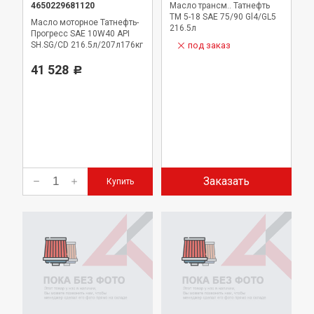
4650229681120
Масло трансм.. Татнефть
ТМ 5-18 SAE 75/90 Gl4/GL5
Масло моторное Татнефть-
216.5л
Прогресс SAE 10W40 API
SH.SG/CD 216.5л/207л176кг
под заказ
41 528
Р
Заказать
Купить