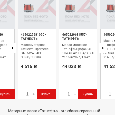
20
4650229681090
-
4650229681557
-
465022
ТАТНЕФТЬ
ТАТНЕФТЬ
ное
Масло 
гресс
Масло моторное
Масло моторное
Татнефт
I
Татнефть-Прогресс
Татнефть-Профи SAE
SAE 10
SAE 5W40 API
10W40 API CF-4/SH.SG
SH.SG/
76кг
SH.SG/CD 20л
216.5л/207л/176кг
216.5л
4 616
44 033
41 52
Р
Р
Купить
Купить
Купить
Моторные масла «Татнефть» - это сбалансированный