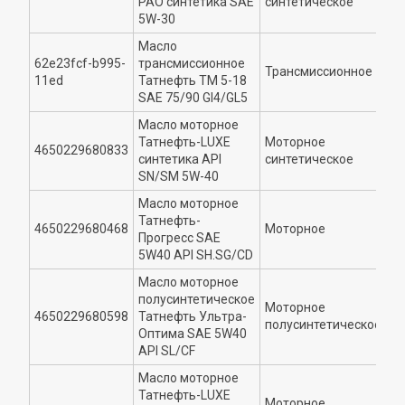
РАО синтетика SAE
синтетическое
5W-30
Масло
62e23fcf-b995-
трансмиссионное
Трансмиссионное
7
11ed
Татнефть ТМ 5-18
SAE 75/90 Gl4/GL5
Масло моторное
Татнефть-LUXE
Моторное
4650229680833
5
синтетика API
синтетическое
SN/SM 5W-40
Масло моторное
Татнефть-
4650229680468
Моторное
5
Прогресс SAE
5W40 API SH.SG/CD
Масло моторное
полусинтетическое
Моторное
4650229680598
Татнефть Ультра-
5
полусинтетическое
Оптима SAE 5W40
API SL/CF
Масло моторное
Татнефть-LUXE
Моторное