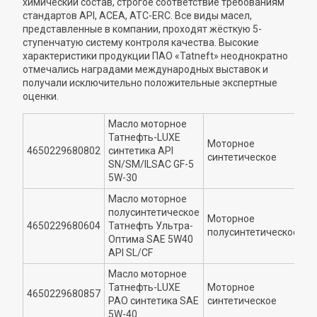
химический состав, строгое соответствие требованиям
стандартов API, ACEA, ATC-ERC. Все виды масел,
представленные в компании, проходят жёсткую 5-
ступенчатую систему контроля качества. Высокие
характеристики продукции ПАО «Tatneft» неоднократно
отмечались наградами международных выставок и
получали исключительно положительные экспертные
оценки.
Масло моторное
Татнефть-LUXE
Моторное
4650229680802
синтетика API
5
синтетическое
SN/SM/ILSAC GF-5
5W-30
Масло моторное
полусинтетическое
Моторное
4650229680604
Татнефть Ультра-
5
полусинтетическое
Оптима SAE 5W40
API SL/CF
Масло моторное
Татнефть-LUXE
Моторное
4650229680857
5
РАО синтетика SAE
синтетическое
5W-40