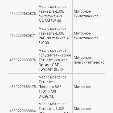
Масло моторное
Татнефть-LUXE
Моторное
4650229680826
5
синтетика API
синтетическое
SN/SM 5W-40
Масло моторное
Татнефть-LUXE
Моторное
4650229680871
5
РАО синтетика SAE
синтетическое
5W-30
Масло моторное
полусинтетическое
Моторное
4650229680574
Татнефть Ультра-
5
полусинтетическое
Оптима SAE
5W30API SL/CF
Масло моторное
Татнефть-
4650229680475
Прогресс SAE
Моторное
1
10W40 API
SH.SG/CD
Масло моторное
Татнефть-LUXE
Моторное
4650229680864
5