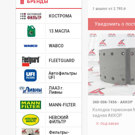
БРЕНДЫ
1 аналог
от 2 795
Р
КОСТРОМА
Уведомить о пос
13.МАСЛА
WABCO
FLEETGUARD
Автофильтры
UFI
ЛААЗ г.
Ливны
340-006-7456
-
АККОР
MANN-FILTER
Колодка тормозная
задняя АККОР
НЕВСКИЙ
ФИЛЬТР
под заказ
Фильтры-