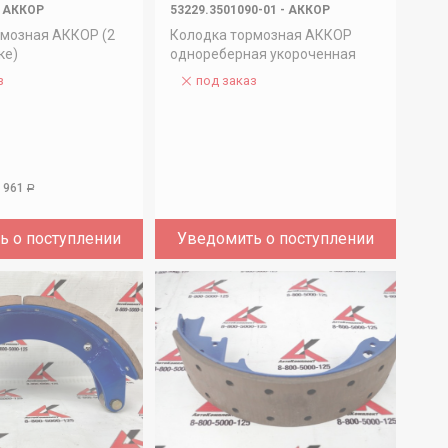
АККОР
53229.3501090-01
-
АККОР
рмозная АККОР (2
Колодка тормозная АККОР
ке)
однореберная укороченная
з
под заказ
1 961
Р
ь о поступлении
Уведомить о поступлении