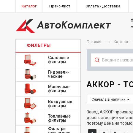
Каталог
Прайс-лист
Оплата / Доставка
Ф
п
Главная
Каталог
ФИЛЬТРЫ
Салонные
фильтры
Гидравли-
Тип
ческие
АККОР - 
Масляные
фильтры
Сначала в наличии
Воздушные
фильтры
Завод АККОР производи
Топливные
дорогостоящие металл
фильтры
поэтому цена на тормо
Фильтры
осушителя