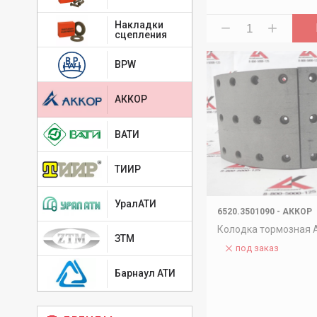
Накладки
сцепления
BPW
АККОР
ВАТИ
ТИИР
УралАТИ
6520.3501090
-
АККОР
Колодка тормозная
ЗТМ
под заказ
Барнаул АТИ