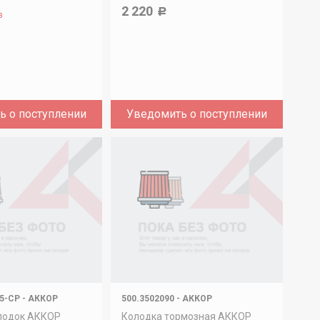
2 220
Р
з
ь о поступлении
Уведомить о поступлении
05-СР
-
АККОР
500.3502090
-
АККОР
олодок АККОР
Колодка тормозная АККОР