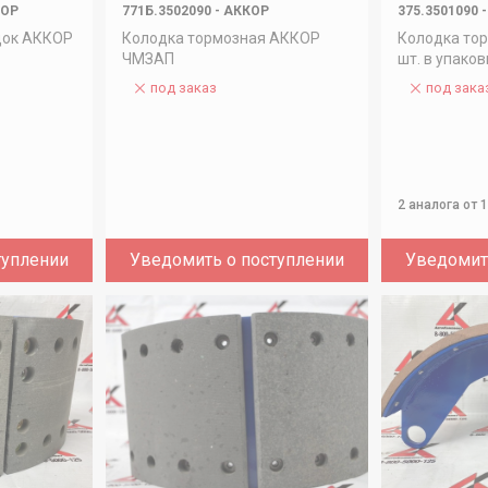
КОР
771Б.3502090
-
АККОР
375.3501090
-
док АККОР
Колодка тормозная АККОР
Колодка то
ЧМЗАП
шт. в упаков
под заказ
под зака
2 аналога
от 
туплении
Уведомить о поступлении
Уведомит