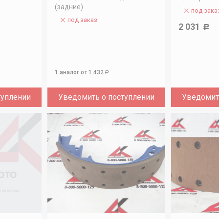
(задние)
под зака
под заказ
2 031
Р
1 аналог
от 1 432
Р
туплении
Уведомить о поступлении
Уведомит