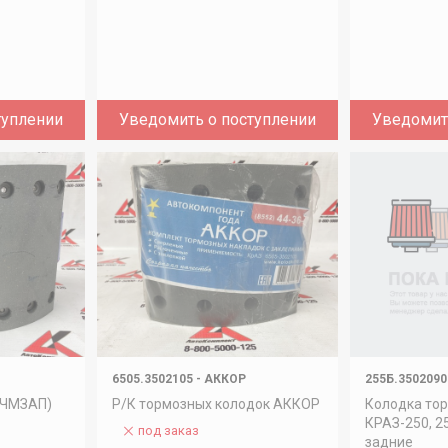
туплении
Уведомить о поступлении
Уведомит
6505.3502105
-
АККОР
255Б.3502090
(ЧМЗАП)
Р/К тормозных колодок АККОР
Колодка то
КРАЗ-250, 25
под заказ
задние