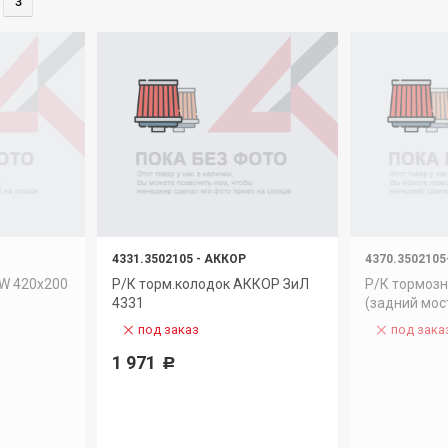
3
4331.3502105
-
АККОР
4370.3502105
PW 420x200
Р/К торм.колодок АККОР ЗиЛ
Р/К тормозн
4331
(задний мос
под заказ
под зака
1 971
Р