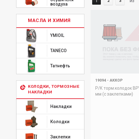
1
2
3
из
воздуха
МАСЛА И ХИМИЯ
YMIOIL
TANECO
Татнефть
19094
-
АККОР
КОЛОДКИ, ТОРМОЗНЫЕ
Р/К торм.колодок B
НАКЛАДКИ
мм (с заклепками)
Накладки
Колодки
Заклепки