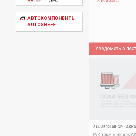
под заказ
АВТОКОМПОНЕНТЫ
AUTOSHEFF
Уведомить о пос
314-3502105-СР
-
АКК
Р/К торм. колодок 