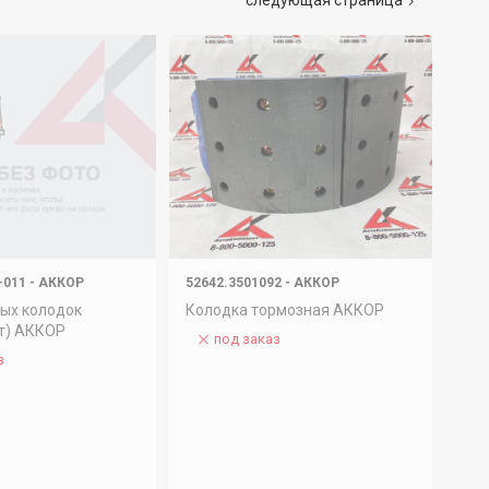
следующая страница
-011
-
АККОР
52642.3501092
-
АККОР
ых колодок
Колодка тормозная АККОР
т) АККОР
под заказ
з