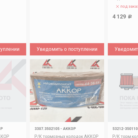
под зака
4 129
Р
туплении
Уведомить о поступлении
Уведомит
ОР
3307.3502105
-
АККОР
53212-35011
АККОР
Р/К тормозных колодок АККОР
Р/К торм.к