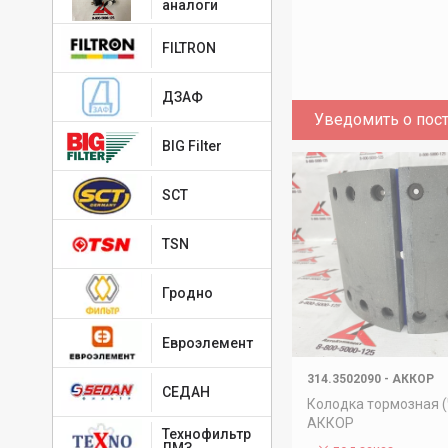
аналоги
FILTRON
ДЗАФ
Уведомить о пос
BIG Filter
SCT
TSN
Гродно
Евроэлемент
314.3502090
-
АККОР
СЕДАН
Колодка тормозная 
АККОР
Технофильтр
ЛМЗ