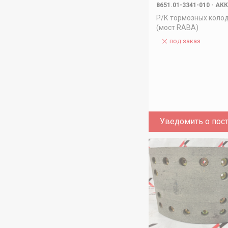
8651.01-3341-010
-
АК
Р/К тормозных коло
(мост RABA)
под заказ
Уведомить о пос