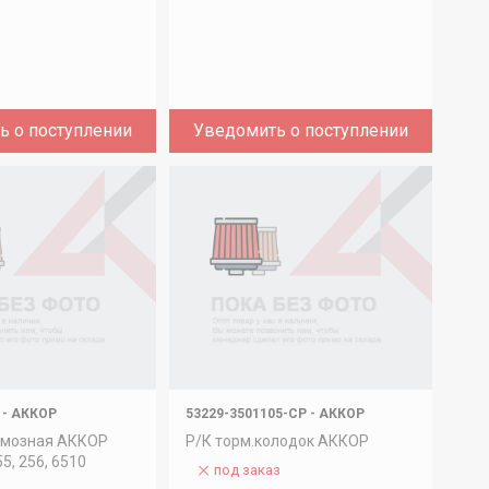
ь о поступлении
Уведомить о поступлении
-
АККОР
53229-3501105-СР
-
АККОР
рмозная АККОР
Р/К торм.колодок АККОР
5, 256, 6510
под заказ