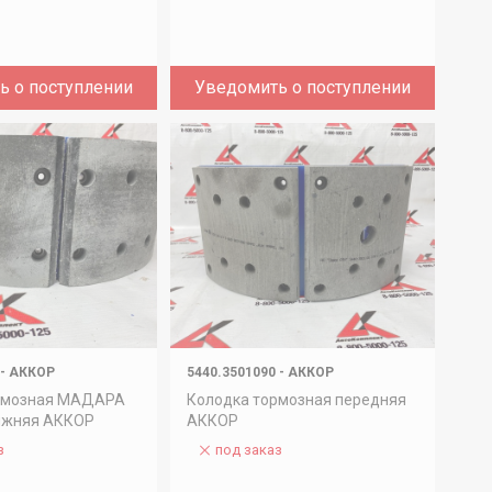
ь о поступлении
Уведомить о поступлении
-
АККОР
5440.3501090
-
АККОР
рмозная МАДАРА
Колодка тормозная передняя
ижняя АККОР
АККОР
з
под заказ