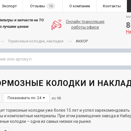
Экспорт
Отзывы
16
О компании
Контакты
ми
ильтры и запчасти на ТО
Онлайн трансляция
8
о лучшим ценам
работы офиса
На
Тормозные колодки, накладки
АККОР
Применяемость
Бренд
ТОРМОЗНЫЕ КОЛОДКИ И НАКЛА
Показывать по: 24
из
98
т тормозные колодки уже более 15 лет и успел зарекомендовать 
ы и композитные материалы. При этом размещение завода в Набер
зные колодки – одна из самых низких на рынке.