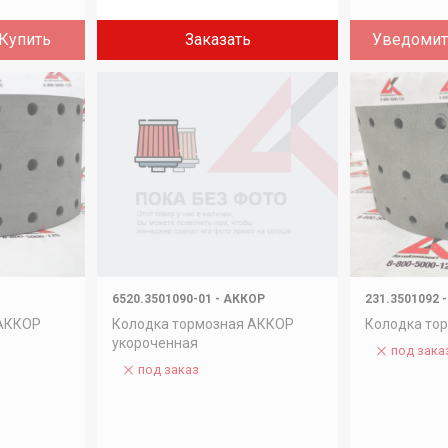
Купить
Заказать
Уведомит
6520.3501090-01
-
АККОР
231.3501092
-
 АККОР
Колодка тормозная АККОР
Колодка то
укороченная
под зака
под заказ