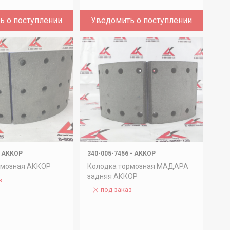
ь о поступлении
Уведомить о поступлении
АККОР
340-005-7456
-
АККОР
рмозная АККОР
Колодка тормозная МАДАРА
задняя АККОР
з
под заказ