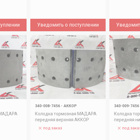
туплении
Уведомить о поступлении
Уведомит
340-008-7456
-
АККОР
340-009-7456
 МАДАРА
Колодка тормозная МАДАРА
Колодка то
передняя верхняя АККОР
передняя н
под заказ
под зака