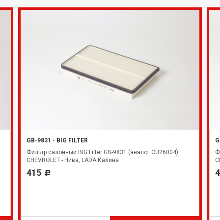
GB-9831
-
BIG FILTER
G
Фильтр салонный BIG Filter GB-9831 (аналог CU26004)
Ф
CHEVROLET - Нива, LADA Калина
C
415
4
Р