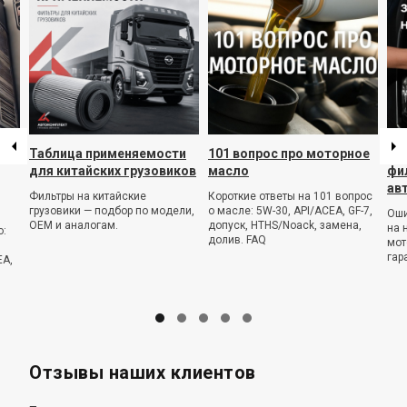
Таблица применяемости
101 вопрос про моторное
ТО
для китайских грузовиков
масло
фи
ав
Фильтры на китайские
Короткие ответы на 101 вопрос
грузовики — подбор по модели,
о масле: 5W-30, API/ACEA, GF-7,
Оши
OEM и аналогам.
допуск, HTHS/Noack, замена,
на 
о:
долив. FAQ
мот
гар
EA,
Отзывы наших клиентов