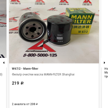
W67/2
-
Mann-filter
Но
Ма
3)
Фильтр очистки масла MANN-FILTER Shanghai
тр
219
Р
2 аналога
от 208
Р