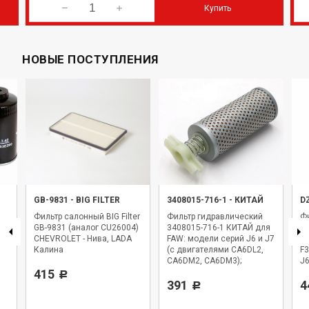
Купить
НОВЫЕ ПОСТУПЛЕНИЯ
GB-9831
-
BIG FILTER
3408015-716-1
-
КИТАЙ
D
Фильтр салонный BIG Filter
Фильтр гидравлический
Ф
GB-9831 (аналог CU26004)
3408015-716-1 КИТАЙ для
D
CHEVROLET - Нива, LADA
FAW: модели серий J6 и J7
д
Калина
(с двигателями CA6DL2,
F3
CA6DM2, CA6DM3);
J6
415
Shacman / Shaanxi: X3000
Р
и X6000
391
4
Р