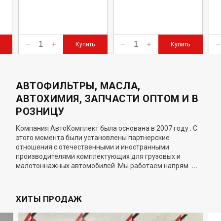
Купить
Купить
АВТОФИЛЬТРЫ, МАСЛА,
АВТОХИМИЯ, ЗАПЧАСТИ ОПТОМ И В
РОЗНИЦУ
К
о
м
п
а
н
и
я
А
в
т
о
К
о
м
п
л
е
к
т
б
ы
л
а
о
с
н
о
в
а
н
а
в
2
0
0
7
г
о
д
у
.
С
э
т
о
г
о
м
о
м
е
н
т
а
б
ы
л
и
у
с
т
а
н
о
в
л
е
н
ы
п
а
р
т
н
е
р
с
к
и
е
о
т
н
о
ш
е
н
и
я
с
о
т
е
ч
е
с
т
в
е
н
н
ы
м
и
и
и
н
о
с
т
р
а
н
н
ы
м
и
п
р
о
и
з
в
о
д
и
т
е
л
я
м
и
к
о
м
п
л
е
к
т
у
ю
щ
и
х
д
л
я
г
р
у
з
о
в
ы
х
и
м
а
л
о
т
о
н
н
а
ж
н
ы
х
а
в
т
о
м
о
б
и
л
е
й
.
М
ы
р
а
б
о
т
а
е
м
н
а
п
р
я
м
...
ХИТЫ ПРОДАЖ