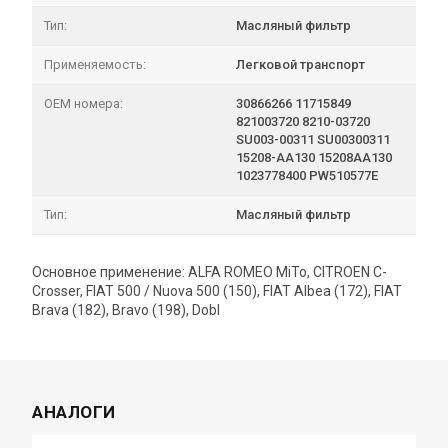
Тип:
Масляный фильтр
Применяемость:
Легковой транспорт
OEM номера:
30866266 11715849
821003720 8210-03720
SU003-00311 SU00300311
15208-AA130 15208AA130
1023778400 PW510577E
Тип:
Масляный фильтр
Основное применение: ALFA ROMEO MiTo, CITROEN C-
Crosser, FIAT 500 / Nuova 500 (150), FIAT Albea (172), FIAT
Brava (182), Bravo (198), Dobl
АНАЛОГИ