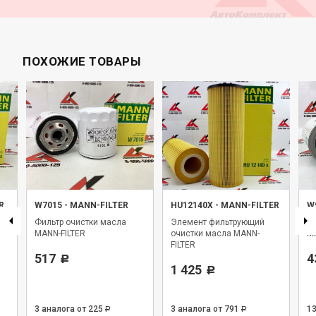
ПОХОЖИЕ ТОВАРЫ
R
W7015
-
MANN-FILTER
HU12140X
-
MANN-FILTER
W
Фильтр очистки масла
Элемент фильтрующий
Фи
MANN-FILTER
очистки масла MANN-
M
FILTER
517
4
Р
1 425
Р
3 аналога
от 225
3 аналога
от 791
1
Р
Р