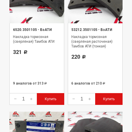
6520.3501105
-
БзАТИ
53212.3501105
-
БзАТИ
Накладка тормозная
Накладка тормозная
(сверлёная) Тамбов АТИ
(сверлёная расточеная)
Тамбов АТИ (тонкая)
321
Р
220
Р
9 аналогов
от 313
6 аналогов
от 210
Р
Р
Купить
Купить