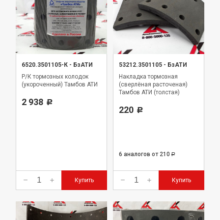
6520.3501105-К
-
БзАТИ
53212.3501105
-
БзАТИ
Р/К тормозных колодок
Накладка тормозная
(укороченный) Тамбов АТИ
(сверлёная расточеная)
Тамбов АТИ (толстая)
2 938
Р
220
Р
6 аналогов
от 210
Р
Купить
Купить