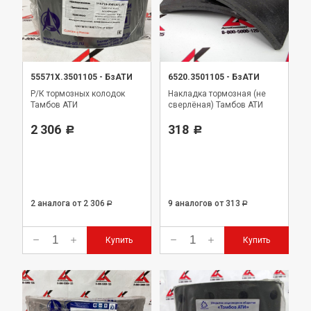
55571Х.3501105
-
БзАТИ
6520.3501105
-
БзАТИ
Р/К тормозных колодок
Накладка тормозная (не
Тамбов АТИ
сверлёная) Тамбов АТИ
2 306
318
Р
Р
2 аналога
от 2 306
9 аналогов
от 313
Р
Р
Купить
Купить