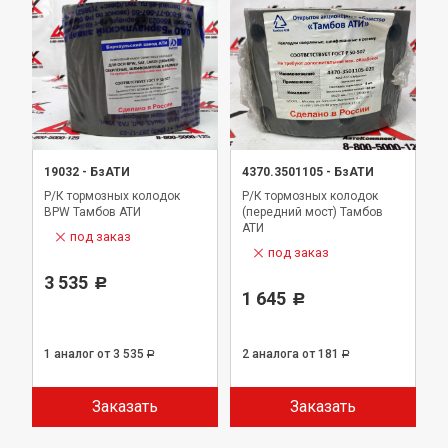
19032
-
БзАТИ
4370.3501105
-
БзАТИ
Р/К тормозных колодок
Р/К тормозных колодок
BPW Тамбов АТИ
(передний мост) Тамбов
АТИ
под заказ
под заказ
3 535
Р
1 645
Р
1 аналог
от 3 535
2 аналога
от 181
Р
Р
Заказать
Заказать