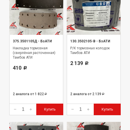
375.3501105Д
-
БзАТИ
130.3502105-В
-
БзАТИ
Накладка тормозная
Р/К тормозных колодок
(сверлёная расточенная)
Тамбов АТИ
Тамбов АТИ
2 139
Р
410
Р
2 аналога
от 1 822
2 аналога
от 2 139
Р
Р
Купить
Купить