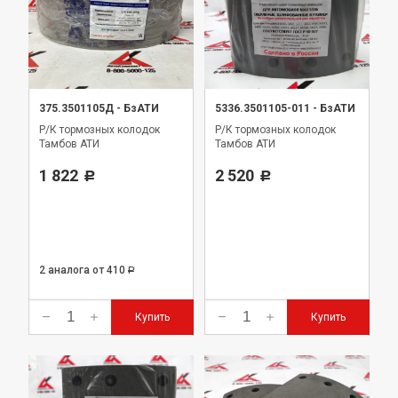
375.3501105Д
-
БзАТИ
5336.3501105-011
-
БзАТИ
Р/К тормозных колодок
Р/К тормозных колодок
Тамбов АТИ
Тамбов АТИ
1 822
2 520
Р
Р
2 аналога
от 410
Р
Купить
Купить