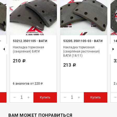
-
53212.3501105
-
ВАТИ
53205.3501105-03
-
ВАТИ
1
Накладка тормозная
Накладка тормозная
Н
(сверлёная) ВАТИ
(сверлёная расточеная)
Ур
ВАТИ (18/11)
210
3
Р
213
Р
6 аналогов
от 220
2
Р
Купить
Купить
ВАМ МОЖЕТ ПОНРАВИТЬСЯ