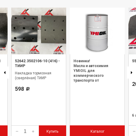
И
52642.3502106-10 (416)
-
Новинка!
5
ТИИР
Масла и автохимия
На
YMIOIL для
Накладка тормозная
с
коммерческого
(сверлёная) ТИИР
транспорта от
2
официального дилера.
598
Р
6
Купить
Каталог