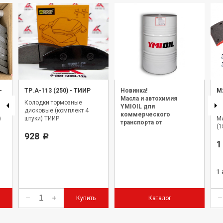
-
ТР.А-113 (250)
-
ТИИР
Новинка!
M
Масла и автохимия
Колодки тормозные
Р/
YMIOIL для
дисковые (комплект 4
а
коммерческого
)
штуки) ТИИР
M
транспорта от
(1
официального дилера.
928
Р
1
1
Купить
Каталог