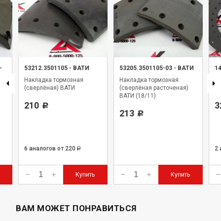
-
53212.3501105
-
ВАТИ
53205.3501105-03
-
ВАТИ
1
Накладка тормозная
Накладка тормозная
Н
(сверлёная) ВАТИ
(сверлёная расточеная)
Ур
ВАТИ (18/11)
210
3
Р
213
Р
6 аналогов
от 220
2
Р
Купить
Купить
ВАМ МОЖЕТ ПОНРАВИТЬСЯ