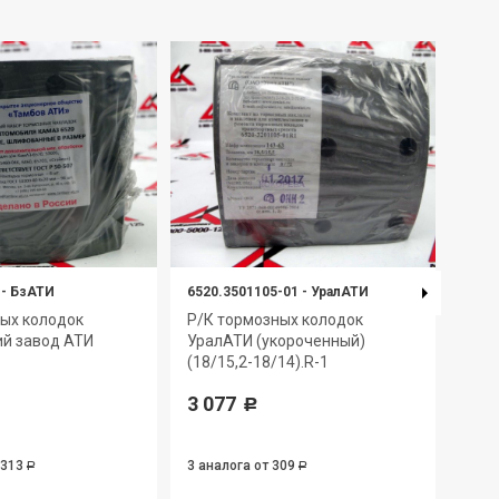
-
БзАТИ
6520.3501105-01
-
УралАТИ
M214
ых колодок
Р/К тормозных колодок
Р/К
ий завод АТИ
УралАТИ (укороченный)
MAR
(18/15,2-18/14).R-1
уко
3 077
1 8
Р
 313
3 аналога
от 309
1 ан
Р
Р