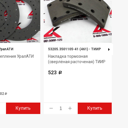
УралАТИ
53205.3501105-41 (461)
-
ТИИР
5511
цепления УралАТИ
Накладка тормозная
Нак
(сверлёная расточеная) ТИИР
249
523
Р
302
6 ан
Р
Купить
Купить