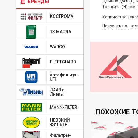
Длинна дуги (L), 
БРЕНДЫ
Толщина (H), мм: 
КОСТРОМА
Количество заклё
Показать полнос
13.МАСЛА
WABCO
FLEETGUARD
Автофильтры
UFI
ЛААЗ г.
Ливны
MANN-FILTER
ПОХОЖИЕ Т
НЕВСКИЙ
ФИЛЬТР
Фильтры-