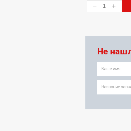
ь
Купить
Не наш
Ваше имя
Название запча