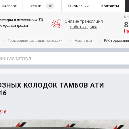
Экспорт
Отзывы
16
О компании
Контакты
ми
ильтры и запчасти на ТО
Онлайн трансляция
8
о лучшим ценам
работы офиса
На
Тормозные колодки, накладки
Накладки
Р/К тормозны
Применяемость
Бренд
ОЗНЫХ КОЛОДОК ТАМБОВ АТИ
16
616