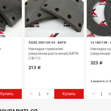
53205.3501105-03
-
ВАТИ
14.1601138
-
я
Накладка тормозная
Накладка с
(сверлёная расточеная) ВАТИ
(сверлёная)
(18/11)
323
Р
213
Р
2 аналога
от 
Купить
Купить