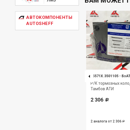
ВАМ МОЖЕТ 
АВТОКОМПОНЕНТЫ
AUTOSHEFF
5336.3501105
-
БзАТИ
55571Х.3501105
-
БзА
Накладка тормозная
Р/К тормозных коло
(сверлёная расточеная)
Тамбов АТИ
Барнаульский завод АТИ
2 306
Р
284
Р
2 аналога
от 278
2 аналога
от 2 306
Р
Р