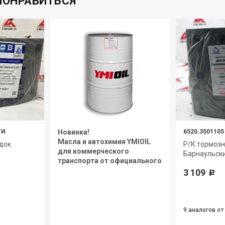
ПОНРАВИТЬСЯ
ТИ
Новинка!
6520.3501105
Масла и автохимия YMIOIL
док
Р/К тормозн
для коммерческого
Барнаульск
транспорта от официального
дилера.
3 109
Р
9 аналогов
от