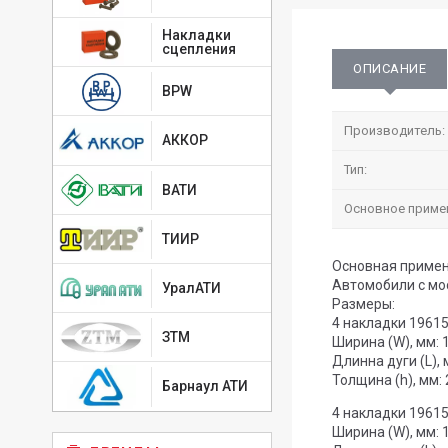
Накладки
сцепления
ОПИСАНИЕ
BPW
Производитель:
АККОР
Тип:
ВАТИ
Основное приме
ТИИР
Основная примен
Автомобили с м
УралАТИ
Размеры:
4 накладки 1961
ЗТМ
Ширина (W), мм: 
Длинна дуги (L), 
Толщина (h), мм: 
Барнаул АТИ
4 накладки 1961
Ширина (W), мм: 