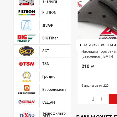
аналоги
FILTRON
ДЗАФ
BIG Filter
53205.3501105-51 (461)
-
ТИИР
53212.3501105
-
ВАТИ
SCT
28
Накладка тормозная
Накладка тормозна
(сверлёная расточеная) ТИИР
(сверлёная) ВАТИ
укороченная
TSN
210
Р
489
Р
Гродно
6 аналогов
от 220
Р
Евроэлемент
ь
Купить
СЕДАН
Технофильтр
ЛМЗ