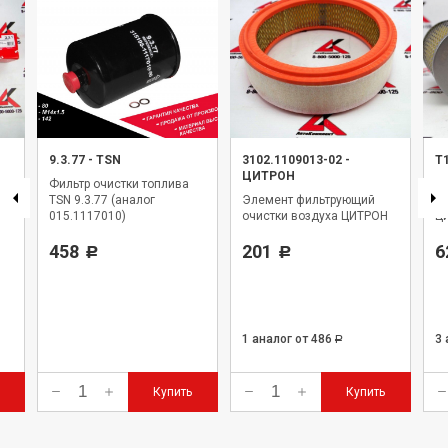
9.3.77
-
TSN
3102.1109013-02
-
Т
ЦИТРОН
Фильтр очистки топлива
Э
TSN 9.3.77 (аналог
Элемент фильтрующий
оч
015.1117010)
очистки воздуха ЦИТРОН
Ц
458
201
6
Р
Р
1 аналог
от 486
3
Р
Купить
Купить