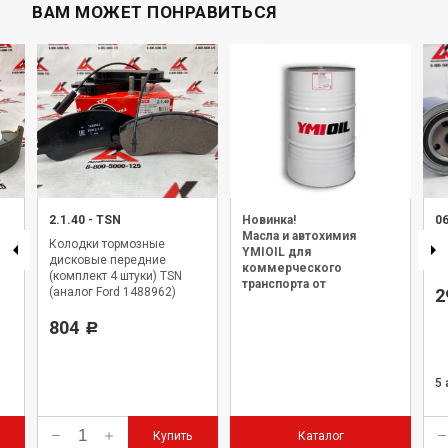
ВАМ МОЖЕТ ПОНРАВИТЬСЯ
2.1.40
-
TSN
Новинка!
0
Масла и автохимия
Колодки тормозные
Фи
YMIOIL для
дисковые передние
ЦИ
коммерческого
(комплект 4 штуки) TSN
транспорта от
(аналог Ford 1488962)
2
официального дилера.
804
Р
5
Купить
Каталог