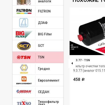
ПОХОЖИЕ Т
аналоги
FILTRON
ДЗАФ
BIG Filter
SCT
TSN
3.3.1
-
TSN
9.3.77
-
TSN
N
Амортизатор под кабину TSN
Фильтр очистки топ
Гродно
9.3.77 (аналог 015.1
863
Р
458
Р
Евроэлемент
СЕДАН
Технофильтр
ЛМЗ