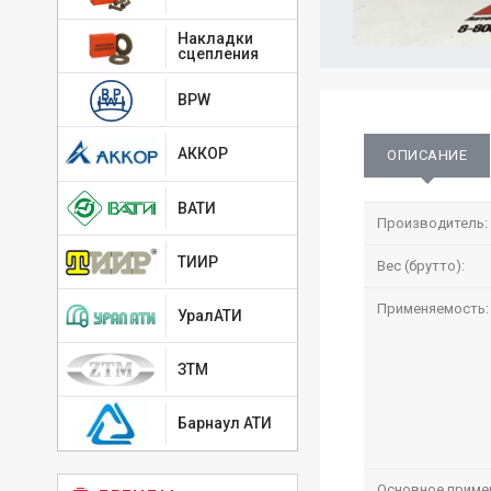
Накладки
сцепления
BPW
АККОР
ОПИСАНИЕ
ВАТИ
Производитель:
ТИИР
Вес (брутто):
Применяемость:
УралАТИ
ЗТМ
Барнаул АТИ
Основное приме