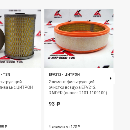
-
TSN
EFV212
-
ЦИТРОН
EFV1
ильтрующий
Элемент фильтрующий
Эле
лива м/с ЦИТРОН
очистки воздуха EFV212
очис
RAIDER (аналог 2101.1109100)
RAID
240.
93
240.
Р
Д-2
319
100
4 аналога
от 173
Р
Р