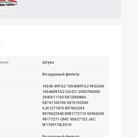
ения:
Штука
Воздушный фильтр
16546-89TA2 1654689TA2 NISSAN
1654689TA2 ISUZU 29007N0000
2945611130 5872000860
58741160706 5876102500
5JX1371870 897062294
8970622940 8981772710 92956393
98177271 GMC 95627132 JAC
W1109170LE010
Воздушный фильтр