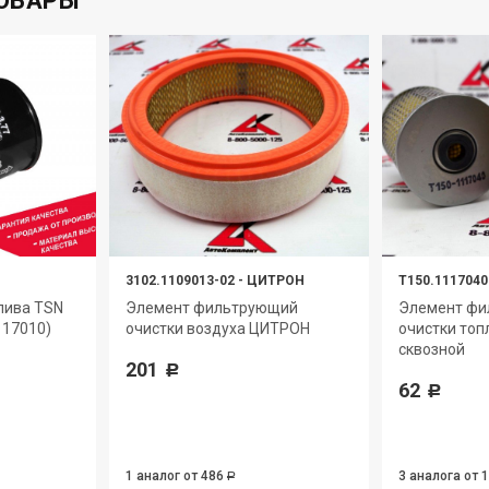
ОВАРЫ
3102.1109013-02
-
ЦИТРОН
Т150.1117040
лива TSN
Элемент фильтрующий
Элемент ф
117010)
очистки воздуха ЦИТРОН
очистки топ
сквозной
201
Р
62
Р
1 аналог
от 486
3 аналога
от 
Р