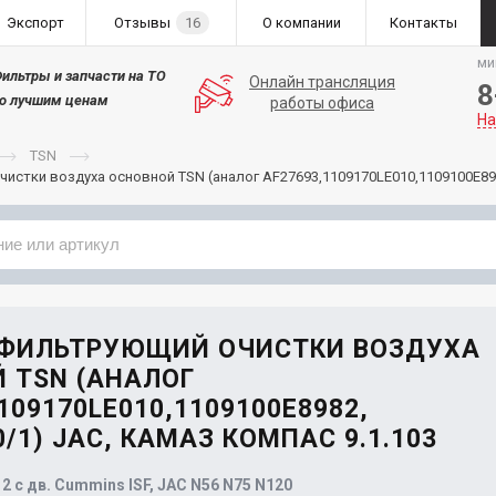
Экспорт
Отзывы
16
О компании
Контакты
ми
ильтры и запчасти на ТО
Онлайн трансляция
8
о лучшим ценам
работы офиса
На
TSN
истки воздуха основной TSN (аналог AF27693,1109170LE010,1109100E89
Применяемость
Бренд
 ФИЛЬТРУЮЩИЙ ОЧИСТКИ ВОЗДУХА
 TSN (АНАЛОГ
109170LE010,1109100E8982,
0/1) JAC, КАМАЗ КОМПАС 9.1.103
 с дв. Cummins ISF, JAC N56 N75 N120