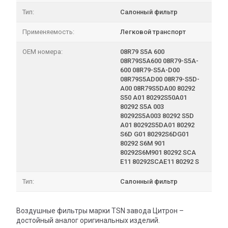
Тип:
Салонный фильтр
Применяемость:
Легковой транспорт
OEM номера:
08R79 S5A 600
08R79S5A600 08R79-S5A-
600 08R79-S5A-D00
08R79S5AD00 08R79-S5D-
A00 08R79S5DA00 80292
S50 A01 80292S50A01
80292 S5A 003
80292S5A003 80292 S5D
A01 80292S5DA01 80292
S6D G01 80292S6DG01
80292 S6M 901
80292S6M901 80292 SCA
E11 80292SCAE11 80292 S
Тип:
Салонный фильтр
Воздушные фильтры марки TSN завода Цитрон –
достойный аналог оригинальных изделий.