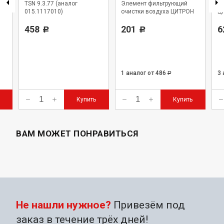
TSN 9.3.77 (аналог
Элемент фильтрующий
оч
015.1117010)
очистки воздуха ЦИТРОН
Ц
458
201
6
Р
Р
1 аналог
от 486
3
Р
Купить
Купить
ВАМ МОЖЕТ ПОНРАВИТЬСЯ
Не нашли нужное?
Привезём под
заказ в течение трёх дней!