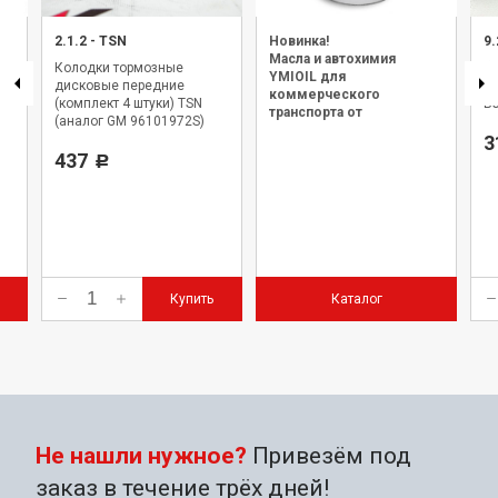
2.1.2
-
TSN
Новинка!
9.
Масла и автохимия
Колодки тормозные
Фи
YMIOIL для
дисковые передние
(
коммерческого
(комплект 4 штуки) TSN
B
транспорта от
(аналог GM 96101972S)
официального дилера.
3
n
437
Р
Купить
Каталог
Не нашли нужное?
Привезём под
заказ в течение трёх дней!