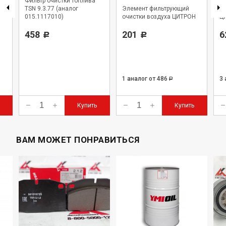
Фильтр очистки топлива
Э
TSN 9.3.77 (аналог
Элемент фильтрующий
оч
015.1117010)
очистки воздуха ЦИТРОН
Ц
458
201
6
Р
Р
1 аналог
от 486
3
Р
Купить
Купить
ВАМ МОЖЕТ ПОНРАВИТЬСЯ