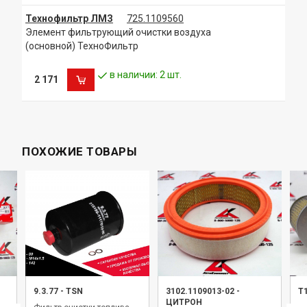
Технофильтр ЛМЗ
725.1109560
Элемент фильтрующий очистки воздуха
(основной) ТехноФильтр
в наличии: 2 шт.
2 171
ПОХОЖИЕ ТОВАРЫ
9.3.77
-
TSN
3102.1109013-02
-
Т
ЦИТРОН