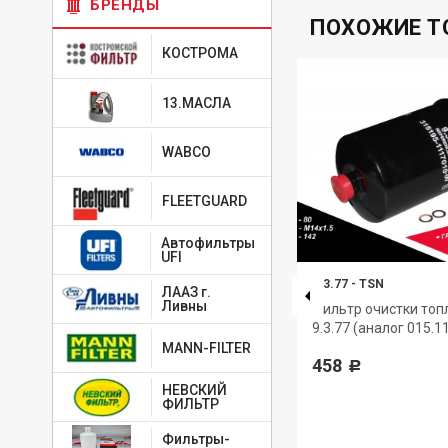
БРЕНДЫ
ПОХОЖИЕ Т
КОСТРОМА
13.МАСЛА
WABCO
FLEETGUARD
Автофильтры
UFI
3.3.1
-
TSN
9.3.77
-
TSN
ЛААЗ г.
Ливны
N
Амортизатор под кабину TSN
Фильтр очистки топ
9.3.77 (аналог 015.1
863
Р
MANN-FILTER
458
Р
НЕВСКИЙ
ФИЛЬТР
Фильтры-