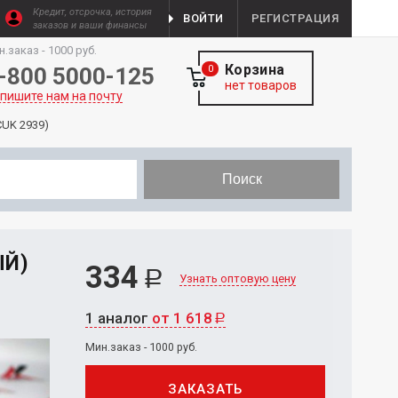
Кредит, отсрочка, история
ВОЙТИ
РЕГИСТРАЦИЯ
заказов и ваши финансы
н.заказ - 1000 руб.
Корзина
-800 5000-125
0
нет товаров
пишите нам на почту
CUK 2939)
Поиск
ЫЙ)
334
Р
Узнать оптовую цену
1 аналог
от 1 618
Р
Мин.заказ - 1000 руб.
ЗАКАЗАТЬ