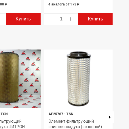
100
4 аналога
от 173
Р
Р
Купить
Купить
TSN
AF25767
-
TSN
7405
ильтрующий
Элемент фильтрующий
Эле
здуха ЦИТРОН
очистки воздуха (основной)
очи