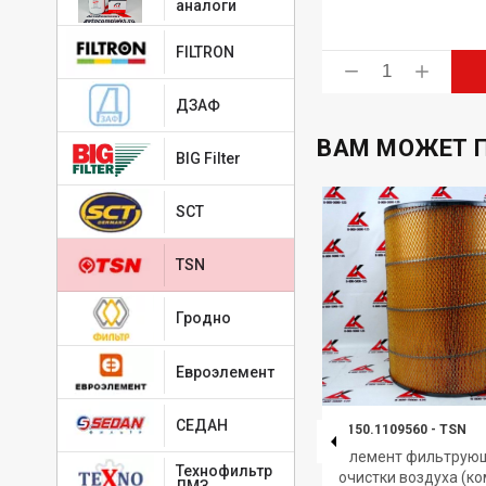
аналоги
FILTRON
ь
Купить
ДЗАФ
ВАМ МОЖЕТ 
BIG Filter
SCT
TSN
Гродно
Евроэлемент
СЕДАН
039.1012040
-
TSN
Т150.1109560
-
TSN
бой
Элемент фильтрующий масла
Элемент фильтрую
Технофильтр
гидравлический ЦИТРОН
очистки воздуха (ко
ЛМЗ