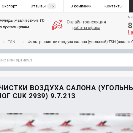
Экспорт
Отзывы
16
О компании
Контакты
ми
ильтры и запчасти на ТО
Онлайн трансляция
8
о лучшим ценам
работы офиса
На
TSN
Фильтр очистки воздуха салона (угольный) TSN (аналог 
Применяемость
Бренд
ЧИСТКИ ВОЗДУХА САЛОНА (УГОЛЬН
ОГ CUK 2939) 9.7.213