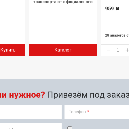
транспорта от официального
дилера.
959
Р
28 аналогов
о
Купить
Каталог
ли нужное?
Привезём под заказ 
Телефон
*