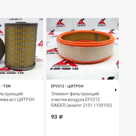
-
TSN
EFV212
-
ЦИТРОН
EFV1
ильтрующий
Элемент фильтрующий
Эле
лива м/с ЦИТРОН
очистки воздуха EFV212
очис
RAIDER (аналог 2101.1109100)
RAID
240.
93
240.
Р
Д-2
319