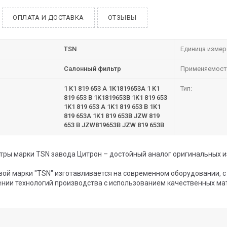
ОПЛАТА И ДОСТАВКА
ОТЗЫВЫ
TSN
Единица измер
Салонный фильтр
Применяемост
1 K1 819 653 A 1K1819653A 1 K1
Тип:
819 653 B 1K1819653B 1K1 819 653
1K1 819 653 A 1K1 819 653 B 1K1
819 653A 1K1 819 653B JZW 819
653 B JZW819653B JZW 819 653B
ры марки TSN завода Цитрон – достойный аналог оригинальных и
вой марки "TSN" изготавливается на современном оборудовании, 
нии технологий производства с использованием качественных ма