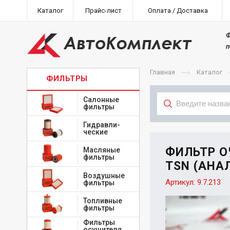
Каталог
Прайс-лист
Оплата / Доставка
Ф
п
Главная
Каталог
ФИЛЬТРЫ
Салонные
фильтры
Гидравли-
Тип
ческие
ФИЛЬТР О
Масляные
фильтры
TSN (АНАЛ
Воздушные
Артикул:
9.7.213
фильтры
Топливные
фильтры
Фильтры
осушителя