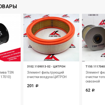
ОВАРЫ
3102.1109013-02
-
ЦИТРОН
Т150.1117040
лива TSN
Элемент фильтрующий
Элемент ф
117010)
очистки воздуха ЦИТРОН
очистки топ
сквозной
201
Р
62
Р