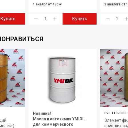
1 аналог
от 486
3 аналога
от 
Р
Купить
Купить
ПОНРАВИТЬСЯ
Новинка!
093.1109080
-
Масла и автохимия YMIOIL
щий
Элемент ф
для коммерческого
мплект)
очистки во