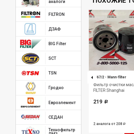
ПОХОЖИЕ Т
аналоги
FILTRON
ДЗАФ
BIG Filter
SCT
TSN
PU855X
-
MANN-FILTER
W67/2
-
Mann-filter
N-
Элемент фильтрующий
Фильтр очистки ма
Гродно
очистки топлива MANN-FILTER
FILTER Shanghai
1 286
219
Р
Р
Евроэлемент
СЕДАН
2 аналога
от 208
Р
Технофильтр
ЛМЗ