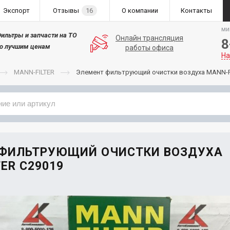
Экспорт
Отзывы
16
О компании
Контакты
ми
ильтры и запчасти на ТО
Онлайн трансляция
8
о лучшим ценам
работы офиса
На
MANN-FILTER
Элемент фильтрующий очистки воздуха MANN-F
Применяемость
Бренд
 ФИЛЬТРУЮЩИЙ ОЧИСТКИ ВОЗДУХА
ER C29019