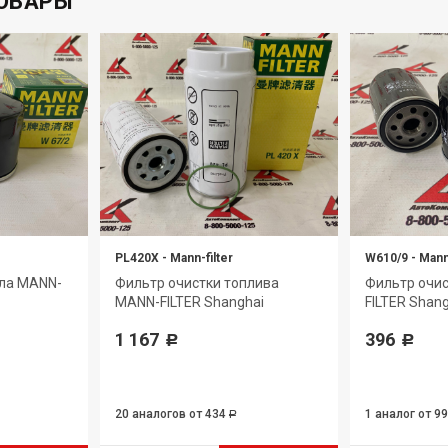
ОВАРЫ
PL420X
-
Mann-filter
W610/9
-
Mann-
сла MANN-
Фильтр очистки топлива
Фильтр очи
MANN-FILTER Shanghai
FILTER Shan
1 167
396
Р
Р
20 аналогов
от 434
1 аналог
от 9
Р