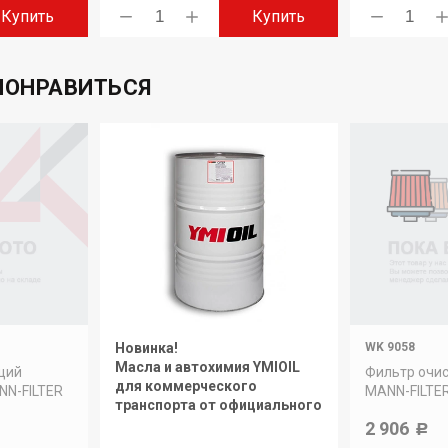
Купить
Купить
ПОНРАВИТЬСЯ
Новинка!
WK 9058
Масла и автохимия YMIOIL
щий
Фильтр очис
для коммерческого
NN-FILTER
MANN-FILTE
транспорта от официального
дилера.
2 906
Р