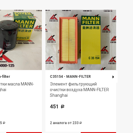
filter
C35154
-
MANN-FILTER
W712
стки масла MANN-
Элемент фильтрующий
Фил
ghai
очистки воздуха MANN-FILTER
FILT
Shanghai
396
451
Р
95
2 аналога
от 233
3 ан
Р
Р