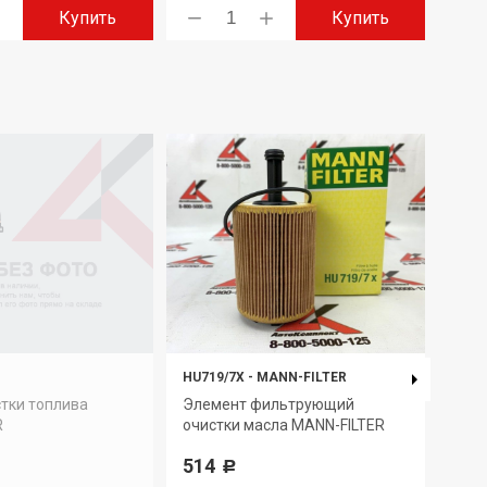
Купить
Купить
HU719/7X
-
MANN-FILTER
PU 8
тки топлива
Элемент фильтрующий
Эле
R
очистки масла MANN-FILTER
очис
514
2 7
Р