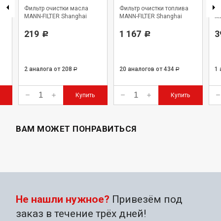
Фильтр очистки масла
Фильтр очистки топлива
Фи
MANN-FILTER Shanghai
MANN-FILTER Shanghai
MA
219
1 167
3
Р
Р
2 аналога
от 208
20 аналогов
от 434
1
Р
Р
Купить
Купить
ВАМ МОЖЕТ ПОНРАВИТЬСЯ
Не нашли нужное?
Привезём под
заказ в течение трёх дней!