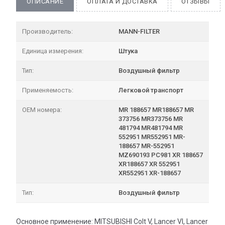
ОПИСАНИЕ
ОПЛАТА И ДОСТАВКА
ОТЗЫВЫ
Производитель:
MANN-FILTER
Единица измерения:
Штука
Тип:
Воздушный фильтр
Применяемость:
Легковой транспорт
OEM номера:
MR 188657 MR188657 MR
373756 MR373756 MR
481794 MR481794 MR
552951 MR552951 MR-
188657 MR-552951
MZ690193 PC981 XR 188657
XR188657 XR 552951
XR552951 XR-188657
Тип:
Воздушный фильтр
Основное применение: MITSUBISHI Colt V, Lancer VI, Lancer