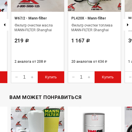
W67/2
-
Mann-filter
PL420X
-
Mann-filter
W
Фильтр очистки масла
Фильтр очистки топлива
Фи
MANN-FILTER Shanghai
MANN-FILTER Shanghai
MA
219
1 167
3
Р
Р
2 аналога
от 208
20 аналогов
от 434
1
Р
Р
Купить
Купить
ВАМ МОЖЕТ ПОНРАВИТЬСЯ