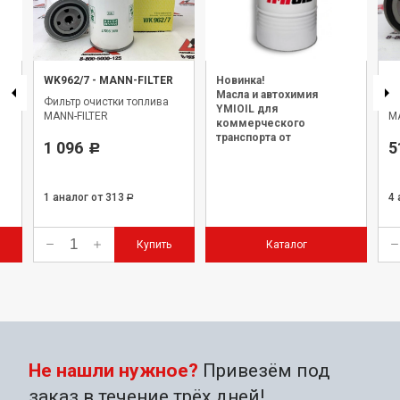
ER
WK962/7
-
MANN-FILTER
Новинка!
W
Масла и автохимия
Фильтр очистки топлива
Фи
YMIOIL для
MANN-FILTER
M
коммерческого
транспорта от
1 096
5
Р
официального дилера.
1 аналог
от 313
4
Р
Купить
Каталог
Не нашли нужное?
Привезём под
заказ в течение трёх дней!