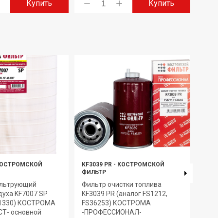
Купить
Купить
ОСТРОМСКОЙ
KF3039 PR
-
КОСТРОМСКОЙ
KF73
ФИЛЬТР
ФИЛ
ильтрующий
Фильтр очистки топлива
Эле
духа KF7007 SP
KF3039 PR (аналог FS1212,
очис
01330) КОСТРОМА
FS36253) КОСТРОМА
(ана
Т- основной
-ПРОФЕССИОНАЛ-
КОС