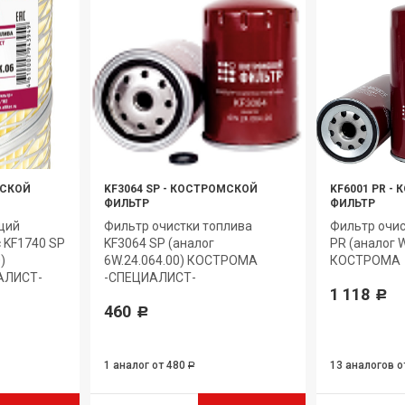
СКОЙ
KF3064 SP
-
КОСТРОМСКОЙ
KF6001 PR
-
К
ФИЛЬТР
ФИЛЬТР
щий
Фильтр очистки топлива
Фильтр очис
с KF1740 SP
KF3064 SP (аналог
PR (аналог 
)
6W.24.064.00) КОСТРОМА
КОСТРОМА
АЛИСТ-
-СПЕЦИАЛИСТ-
1 118
Р
460
Р
1 аналог
от 480
13 аналогов
о
Р