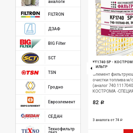
аналоги
FILTRON
ДЗАФ
BIG Filter
SCT
ьтр
KF5243 SP
-
КОСТРОМСКОЙ
KF1740 SP
-
КОСТРОМ
ФИЛЬТР
ФИЛЬТР
TSN
Элемент фильтрующий
Элемент фильтрую
очистки масла KF5243 SP
очистки топлива м/
(аналог 240.1017040-А3)
(аналог 740.1117040
Гродно
КОСТРОМА -СПЕЦИАЛИСТ-
КОСТРОМА -СПЕЦИ
202
82
Евроэлемент
Р
Р
СЕДАН
5 аналогов
от 121
3 аналога
от 74
Р
Р
Технофильтр
ЛМЗ