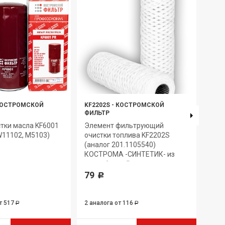
ОСТРОМСКОЙ
KF2202S
-
КОСТРОМСКОЙ
KF12
ФИЛЬТР
ФИЛ
тки масла KF6001
Элемент фильтрующий
Эле
W11102, М5103)
очистки топлива KF2202S
очис
(аналог 201.1105540)
(ана
КОСТРОМА -СИНТЕТИК- из
КОС
полиэфирной нити
96
79
Р
т 517
2 аналога
от 116
5 ан
Р
Р