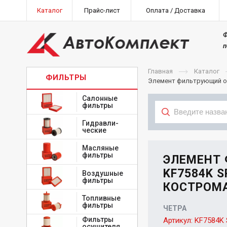
Каталог
Прайс-лист
Оплата / Доставка
Ф
п
Главная
Каталог
ФИЛЬТРЫ
Элемент фильтрующий оч
Салонные
фильтры
Гидравли-
ческие
Тип
Масляные
фильтры
ЭЛЕМЕНТ
KF7584K S
Воздушные
фильтры
КОСТРОМА
Топливные
фильтры
ЧЕТРА
Фильтры
Артикул:
KF7584K 
осушителя