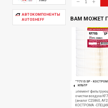
ь
Купить
АВТОКОМПОНЕНТЫ
ВАМ МОЖЕТ 
AUTOSHEFF
KF5240
-
Костромской Фильтр
KF7115 SP
-
КОСТРОМ
ФИЛЬТР
Элемент фильтрующий
Элемент фильтрую
очистки масла KF5240 (аналог
очистки воздуха KF
240.1017040) КОСТРОМА
(аналог С25860, AF2
древесная мука
КОСТРОМА -СПЕЦИ