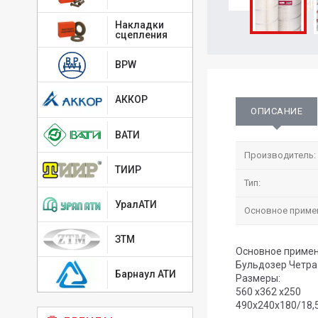
Накладки
сцепления
BPW
АККОР
ОПИСАНИЕ
ВАТИ
Производитель:
ТИИР
Тип:
УралАТИ
Основное приме
ЗТМ
Основное примен
Бульдозер Четра
Барнаул АТИ
Размеры:
560 х362 х250
490х240х180/18,