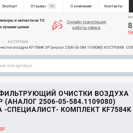
Экспорт
Отзывы
16
О компании
Контакты
ми
ильтры и запчасти на ТО
Онлайн трансляция
8
о лучшим ценам
работы офиса
На
КОСТРОМА
истки воздуха KF7584K SP (аналог 2506-05-584.1109080) КОСТРОМА -С
Применяемость
Бренд
 ФИЛЬТРУЮЩИЙ ОЧИСТКИ ВОЗДУХА
P (АНАЛОГ 2506-05-584.1109080)
 -СПЕЦИАЛИСТ- КОМПЛЕКТ KF7584K
SP