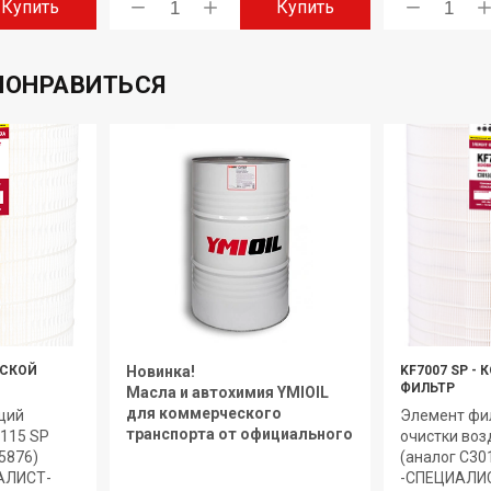
Купить
Купить
ПОНРАВИТЬСЯ
СКОЙ
Новинка!
KF7007 SP
-
К
ФИЛЬТР
Масла и автохимия YMIOIL
для коммерческого
щий
Элемент ф
транспорта от официального
7115 SP
очистки воз
дилера.
5876)
(аналог C3
АЛИСТ-
-СПЕЦИАЛИС