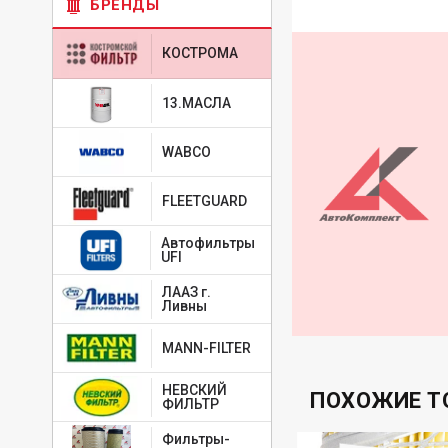
БРЕНДЫ
КОСТРОМА
13.МАСЛА
WABCO
FLEETGUARD
Автофильтры
UFI
ЛААЗ г.
Ливны
MANN-FILTER
НЕВСКИЙ
ПОХОЖИЕ Т
ФИЛЬТР
Фильтры-