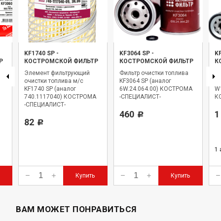
KF1740 SP
-
KF3064 SP
-
K
Р
КОСТРОМСКОЙ ФИЛЬТР
КОСТРОМСКОЙ ФИЛЬТР
К
Элемент фильтрующий
Фильтр очистки топлива
Фи
очистки топлива м/с
KF3064 SP (аналог
KF
KF1740 SP (аналог
6W.24.064.00) КОСТРОМА
W
740.1117040) КОСТРОМА
-СПЕЦИАЛИСТ-
К
-СПЕЦИАЛИСТ-
460
1
Р
82
Р
1
Купить
Купить
ВАМ МОЖЕТ ПОНРАВИТЬСЯ