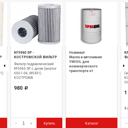
KF5960 SP
-
Новинка!
K
Р
КОСТРОМСКОЙ ФИЛЬТР
Масла и автохимия
Ф
YMIOIL для
Фильтр гидравлический
Э
коммерческого
 SP
KF5960 SP с дном (аналог
оч
транспорта от
1)
600-1-06, М5431)
(а
официального дилера.
КОСТРОМА
К
О
Т-
980
Р
1
3
Купить
Каталог