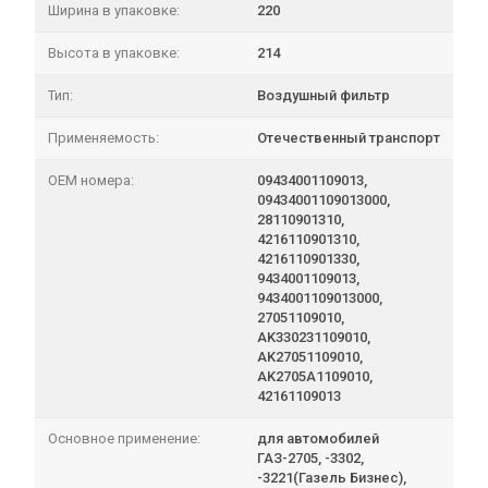
Ширина в упаковке:
220
Высота в упаковке:
214
Тип:
Воздушный фильтр
Применяемость:
Отечественный транспорт
OEM номера:
09434001109013,
09434001109013000,
28110901310,
4216110901310,
4216110901330,
9434001109013,
9434001109013000,
27051109010,
AK330231109010,
AK27051109010,
AK2705A1109010,
42161109013
Основное применение:
для автомобилей
ГАЗ-2705, -3302,
-3221(Газель Бизнес),