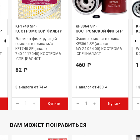
KF1740 SP
-
KF3064 SP
-
K
Р
КОСТРОМСКОЙ ФИЛЬТР
КОСТРОМСКОЙ ФИЛЬТР
К
Элемент фильтрующий
Фильтр очистки топлива
Фи
P
очистки топлива м/с
KF3064 SP (аналог
KF
KF1740 SP (аналог
6W.24.064.00) КОСТРОМА
W
Т-
740.1117040) КОСТРОМА
-СПЕЦИАЛИСТ-
К
-СПЕЦИАЛИСТ-
460
1
Р
82
Р
3 аналога
от 74
1 аналог
от 480
1
Р
Р
Купить
Купить
ВАМ МОЖЕТ ПОНРАВИТЬСЯ