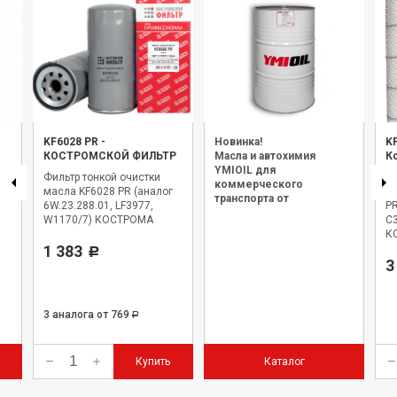
KF6028 PR
-
Новинка!
K
КОСТРОМСКОЙ ФИЛЬТР
Масла и автохимия
К
YMIOIL для
Фильтр тонкой очистки
Э
коммерческого
K
масла KF6028 PR (аналог
оч
транспорта от
6W.23.288.01, LF3977,
PR
официального дилера.
W1170/7) КОСТРОМА
C
К
1 383
-
Р
3
3 аналога
от 769
Р
Купить
Каталог