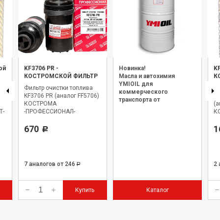
ой
KF3706 PR
-
Новинка!
K
КОСТРОМСКОЙ ФИЛЬТР
Масла и автохимия
К
YMIOIL для
Фильтр очистки топлива
Э
коммерческого
P
KF3706 PR (аналог FF5706)
оч
транспорта от
КОСТРОМА
(а
официального дилера.
Т-
-ПРОФЕССИОНАЛ-
К
670
1
Р
7 аналогов
от 246
2
Р
Купить
Каталог