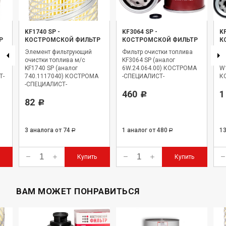
KF1740 SP
-
KF3064 SP
-
K
Р
КОСТРОМСКОЙ ФИЛЬТР
КОСТРОМСКОЙ ФИЛЬТР
К
Элемент фильтрующий
Фильтр очистки топлива
Фи
P
очистки топлива м/с
KF3064 SP (аналог
KF
KF1740 SP (аналог
6W.24.064.00) КОСТРОМА
W
Т-
740.1117040) КОСТРОМА
-СПЕЦИАЛИСТ-
К
-СПЕЦИАЛИСТ-
460
1
Р
82
Р
3 аналога
от 74
1 аналог
от 480
1
Р
Р
Купить
Купить
ВАМ МОЖЕТ ПОНРАВИТЬСЯ