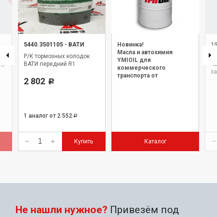
5440.3501105
-
ВАТИ
Новинка!
1
Масла и автохимия
Р/К тормозных колодок
Р/
YMIOIL для
т)
ВАТИ передний R1
42
коммерческого
з
транспорта от
2 802
Р
официального дилера.
1 аналог
от 2 552
Р
Купить
Каталог
Не нашли нужное?
Привезём под