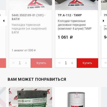
0
5440.3502105-01 (101)
-
ТР.А-112
-
ТИИР
2
ВАТИ
Колодки тормозные
К
Накладка тормозная
дисковые передние
д
передняя (не сверлёная)
(комплект 4 штуки) ТИИР
(к
ВАТИ
1 061
9
Р
1 аналог
от 330
Р
Купить
Купить
ВАМ МОЖЕТ ПОНРАВИТЬСЯ