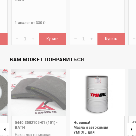
ВАТИ
1 аналог
от 330
Р
Купить
Купить
ВАМ МОЖЕТ ПОНРАВИТЬСЯ
)
5440.3502105-01 (101)
-
Новинка!
4
ВАТИ
Масла и автохимия
Н
YMIOIL для
АЗ
Накладка тормозная
(В