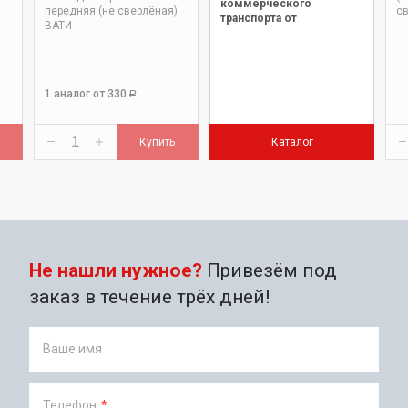
коммерческого
передняя (не сверлёная)
св
транспорта от
ВАТИ
официального дилера.
1 аналог
от 330
Р
Купить
Каталог
Не нашли нужное?
Привезём под
заказ в течение трёх дней!
Ваше имя
Телефон
*