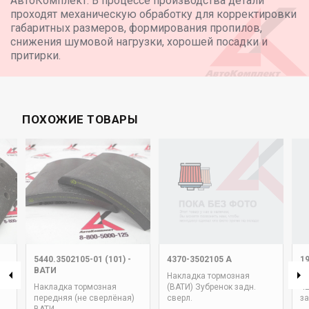
АвтоКомплект. В процессе производства детали
проходят механическую обработку для корректировки
габаритных размеров, формирования пропилов,
снижения шумовой нагрузки, хорошей посадки и
притирки.
ПОХОЖИЕ ТОВАРЫ
5440.3502105-01 (101)
-
4370-3502105 А
1
ВАТИ
Накладка тормозная
Р/
Накладка тормозная
(ВАТИ) Зубренок задн.
42
передняя (не сверлёная)
сверл.
з