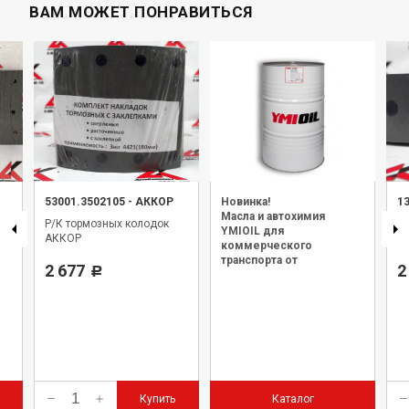
ВАМ МОЖЕТ ПОНРАВИТЬСЯ
53001.3502105
-
АККОР
Новинка!
1
Масла и автохимия
Р/К тормозных колодок
Р/
YMIOIL для
АККОР
З
коммерческого
транспорта от
2 677
2
Р
официального дилера.
Купить
Каталог