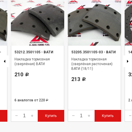
-
53212.3501105
-
ВАТИ
53205.3501105-03
-
ВАТИ
1
Накладка тормозная
Накладка тормозная
Н
(сверлёная) ВАТИ
(сверлёная расточеная)
Ур
ВАТИ (18/11)
210
3
Р
213
Р
6 аналогов
от 220
2
Р
Купить
Купить