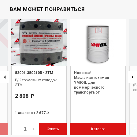
ВАМ МОЖЕТ ПОНРАВИТЬСЯ
53001.3502105
-
ЗТМ
Новинка!
4
Масла и автохимия
Р/К тормозных колодок
Н
YMIOIL для
ЗТМ
(В
коммерческого
св
транспорта от
2 808
Р
официального дилера.
1 аналог
от 2 677
Р
Купить
Каталог