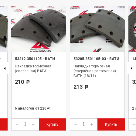
-
53212.3501105
-
ВАТИ
53205.3501105-03
-
ВАТИ
1
Накладка тормозная
Накладка тормозная
Н
(сверлёная) ВАТИ
(сверлёная расточеная)
Ур
ВАТИ (18/11)
210
3
Р
213
Р
6 аналогов
от 220
2
Р
Купить
Купить