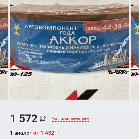
1 572
Р
Узнать оптовую цену
1 аналог
от 1 432
Р