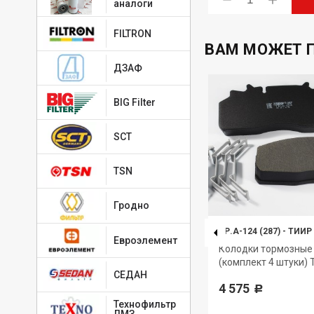
аналоги
FILTRON
ВАМ МОЖЕТ 
ДЗАФ
BIG Filter
SCT
TSN
Гродно
53001.3502105
-
АККОР
ТР.А-124 (287)
-
ТИИР
Евроэлемент
КОР
Р/К тормозных колодок АККОР
Колодки тормозные
(комплект 4 штуки)
2 677
СЕДАН
Р
4 575
Р
Технофильтр
ЛМЗ