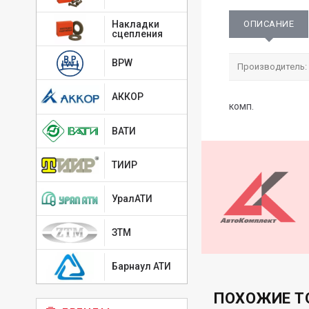
ОПИСАНИЕ
Накладки
сцепления
BPW
Производитель:
АККОР
комп.
ВАТИ
ТИИР
УралАТИ
ЗТМ
Барнаул АТИ
ПОХОЖИЕ Т