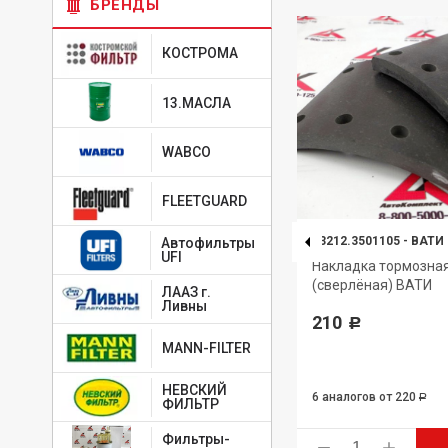
БРЕНДЫ
КОСТРОМА
13.МАСЛА
WABCO
FLEETGUARD
53205.3501105-51 (461)
-
ТИИР
53212.3501105
-
ВАТИ
Автофильтры
UFI
28
Накладка тормозная
Накладка тормозна
(сверлёная расточеная) ТИИР
(сверлёная) ВАТИ
ЛААЗ г.
укороченная
Ливны
210
Р
489
Р
MANN-FILTER
НЕВСКИЙ
6 аналогов
от 220
Р
ФИЛЬТР
Фильтры-
ь
Купить