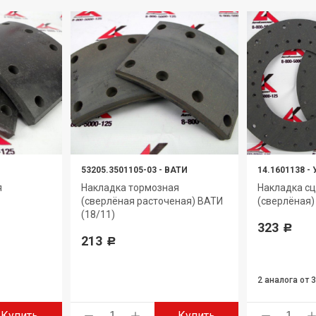
53205.3501105-03
-
ВАТИ
14.1601138
-
я
Накладка тормозная
Накладка с
(сверлёная расточеная) ВАТИ
(сверлёная)
(18/11)
323
Р
213
Р
2 аналога
от 
Купить
Купить