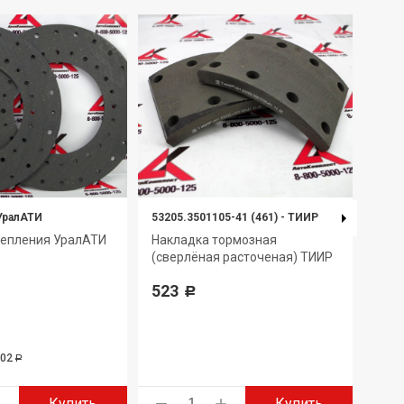
УралАТИ
53205.3501105-41 (461)
-
ТИИР
5511
цепления УралАТИ
Накладка тормозная
Нак
(сверлёная расточеная) ТИИР
249
523
Р
302
6 ан
Р
Купить
Купить