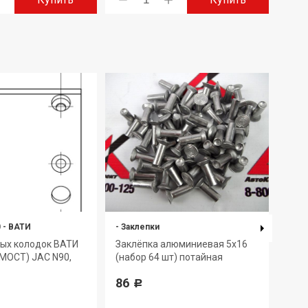
0
-
ВАТИ
-
Заклепки
А383
ных колодок ВАТИ
Заклёпка алюминиевая 5х16
Р/К
МОСТ) JAC N90,
(набор 64 шт) потайная
12 т
86
4 0
Р