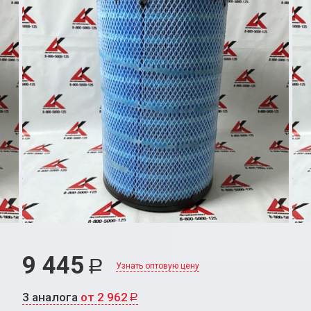
9 445
Р
Узнать оптовую цену
3 аналога
от 2 962
Р