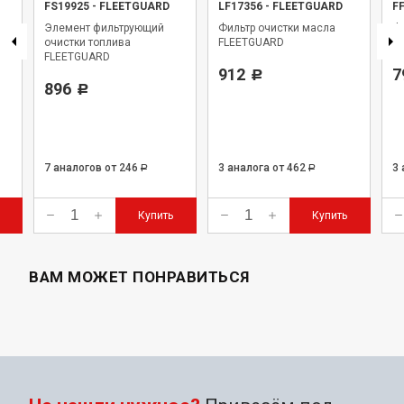
FS19925
-
FLEETGUARD
LF17356
-
FLEETGUARD
F
Элемент фильтрующий
Фильтр очистки масла
Фи
очистки топлива
FLEETGUARD
Fl
FLEETGUARD
912
7
Р
896
Р
7 аналогов
от 246
3 аналога
от 462
3
Р
Р
Купить
Купить
ВАМ МОЖЕТ ПОНРАВИТЬСЯ