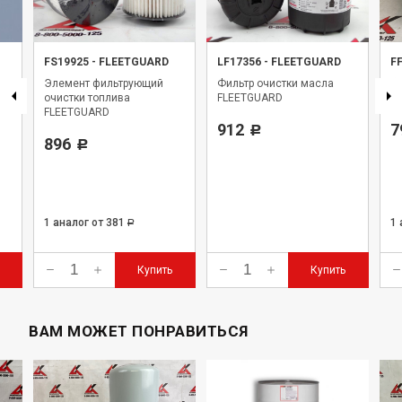
FS19925
-
FLEETGUARD
LF17356
-
FLEETGUARD
F
Элемент фильтрующий
Фильтр очистки масла
Фи
очистки топлива
FLEETGUARD
Fl
FLEETGUARD
912
7
Р
896
Р
1 аналог
от 381
1
Р
Купить
Купить
ВАМ МОЖЕТ ПОНРАВИТЬСЯ