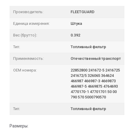
Производитель:
FLEETGUARD
Единица измерения:
Штука
Вес (брутто):
0.392
Тип:
Топливный фильтр
Применяемость:
Отечественный транспорт
OEM номера:
22852800 241672-5 2416725
241672/5 326065 364624
466987 466987-3 4669873
466987-5 4669875 4764693
4770170-1 47701701 50 00
790 570 5000790570
Тип:
Топливный фильтр
Размеры: