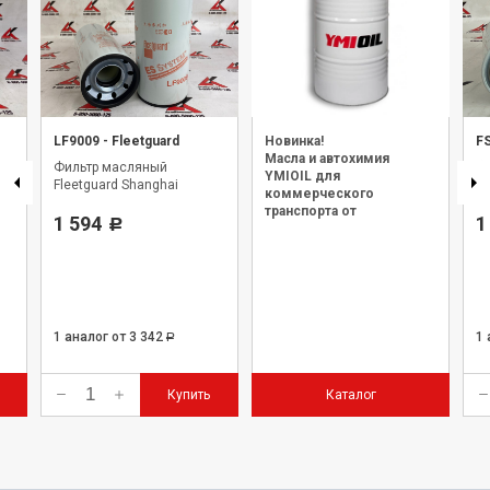
LF9009
-
Fleetguard
Новинка!
F
Масла и автохимия
Фильтр масляный
Фи
YMIOIL для
Fleetguard Shanghai
Fl
коммерческого
транспорта от
1 594
1
Р
официального дилера.
1 аналог
от 3 342
1
Р
Купить
Каталог