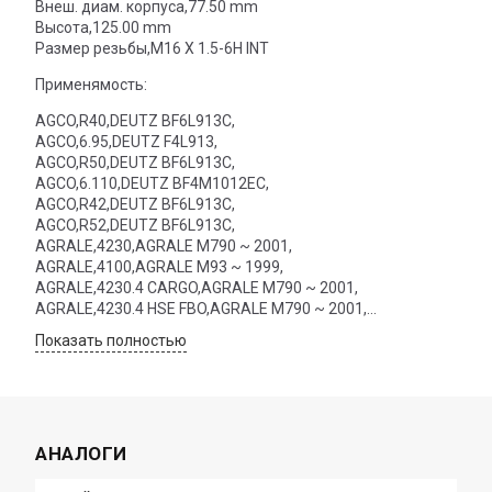
Внеш. диам. корпуса,77.50 mm
Высота,125.00 mm
Размер резьбы,M16 X 1.5-6H INT
Применямость:
AGCO,R40,DEUTZ BF6L913C,
AGCO,6.95,DEUTZ F4L913,
AGCO,R50,DEUTZ BF6L913C,
AGCO,6.110,DEUTZ BF4M1012EC,
AGCO,R42,DEUTZ BF6L913C,
AGCO,R52,DEUTZ BF6L913C,
AGRALE,4230,AGRALE M790 ~ 2001,
AGRALE,4100,AGRALE M93 ~ 1999,
AGRALE,4230.4 CARGO,AGRALE M790 ~ 2001,
AGRALE,4230.4 HSE FBO,AGRALE M790 ~ 2001,
AGRALE,4100.4,AGRALE M93 ~ 1999,
Показать полностью
AGRALE,4230 HSE FBO,AGRALE M790 ~ 2001,
AGRALE,4230.4,AGRALE M790 ~ 2001,
CASE,MAMMUT 6900,VOLVO VE275EDC ~ 1998,
CLAAS,PALES 220,DEUTZ F4L913 ~ 2003,
CLAAS,BASSO 140,BASSO 140,
АНАЛОГИ
CLAAS,FRUCTUS 120,DEUTZ F3L912 ~ 2003,
CLAAS,PALES 220, TIER II,