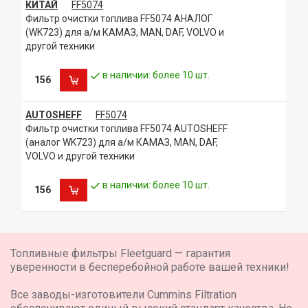
CLAAS,PALES 210,DEUTZ DEUTZ ~ 2003,
КИТАЙ
FF5074
CLAAS,PALES 230, TIER II,
Фильтр очистки топлива FF5074 АНАЛОГ
CLAAS,FRUCTUS 130,DEUTZ F3L912 ~ 2003,
(WK723) для а/м КАМАЗ, MAN, DAF, VOLVO и
CLAAS,PALES 240,DEUTZ F4L913 ~ 2003,
другой техники
CLAAS,ATLES 926,DEUTZ BF6M1013 ~ 2003,
CLAAS,FRUCTUS 140, TIER
в наличии: более 10 шт.
156
AUTOSHEFF
FF5074
Фильтр очистки топлива FF5074 AUTOSHEFF
(аналог WK723) для а/м КАМАЗ, MAN, DAF,
VOLVO и другой техники
в наличии: более 10 шт.
156
Топливные фильтры Fleetguard — гарантия
уверенности в бесперебойной работе вашей техники!
Все заводы-изготовители Cummins Filtration