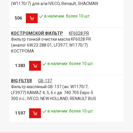
KAMAZ-65201-53
(W1170/7) для а/м IVECO, Renault, SHACMAN
KAMAZ-6522-53
KAMAZ-65222-53
в наличии: более 10 шт.
506
KAMAZ-6580-87(S5)
KAMAZ-65801-68(Т5)
KAMAZ-65801-68 (T5) с боковой разгрузкой
КОСТРОМСКОЙ ФИЛЬТР
KF6028 PR
Самосвал-углевоз KAMAZ-65801-Т5
Фильтр тонкой очистки масла KF6028 PR
(аналог 6W.23.288.01, LF3977, W1170/7)
КОСТРОМА
в наличии: более 10 шт.
1 383
BIG FILTER
GB-137
Фильтр масляный GB-137 (ан. W1170/7,
LF3977) KAMAZ 4, 5, 6 с дв. 740.705 Евро-5
300 л.с.; IVECO; NEW HOLLAND; RENAULT BUS
в наличии: более 10 шт.
1 597