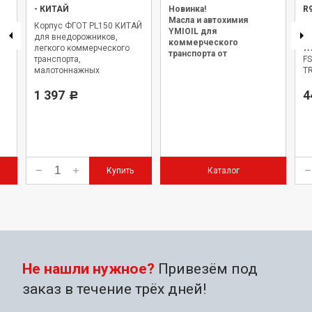
-
КИТАЙ
Новинка!
R
Масла и автохимия
Корпус ФГОТ PL150 КИТАЙ
Фи
YMIOIL для
для внедорожников,
R
коммерческого
легкого коммерческого
WK
транспорта от
транспорта,
FS
официального дилера.
малотоннажных
TR
грузовиков и автобусов.
I 
1 397
(2
4
Р
(X
VO
05
Купить
Каталог
Не нашли нужное?
Привезём под
заказ в течение трёх дней!