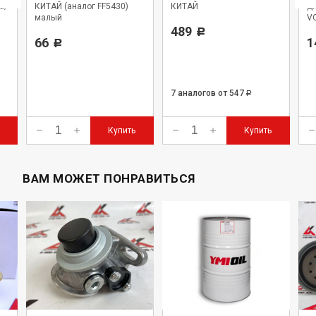
а/
КИТАЙ (аналог FF5430)
КИТАЙ
дл
малый
VO
489
Р
66
1
Р
7 аналогов
от 547
Р
Купить
Купить
ВАМ МОЖЕТ ПОНРАВИТЬСЯ