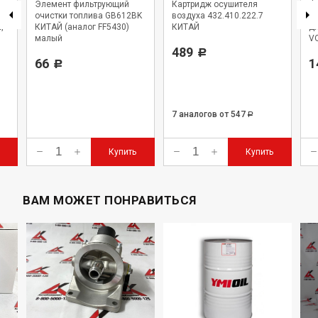
Элемент фильтрующий
Картридж осушителя
Фи
очистки топлива GB612BK
воздуха 432.410.222.7
F
,
КИТАЙ (аналог FF5430)
КИТАЙ
дл
малый
VO
489
Р
66
1
Р
7 аналогов
от 547
Р
Купить
Купить
ВАМ МОЖЕТ ПОНРАВИТЬСЯ