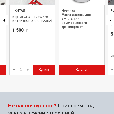
-
КИТАЙ
Новинка!
P
Масла и автохимия
Корпус ФГОТ PL270/420
Фи
YMIOIL для
КИТАЙ (НОВОГО ОБРАЗЦА)
А
коммерческого
о
транспорта от
1 500
Р
официального дилера.
5
2
Купить
Каталог
Не нашли нужное?
Привезём под
заказ в течение трёх дней!