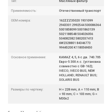
Тип:
Масляный фильтр
Применяемость:
Отечественный транспорт
OEM номера:
162ZZZ35020 1931099
2943301 2992544 500086364
5001858099 5001863139
5021188548 504026056
504082382 5802037413
6W2328801 84346773
99445200 K118056N50
Основное применение:
KAMAZ 4, 5, 6 с дв. 740.705
Евро-5 300 л.с. (установка
совместно с GB-162);
IVECO; IVECO BUS; NEW
HOLLAND; RENAULT BUS;
SOLARIS BUS
Размеры по чертежу:
H = 228 mm; A = 110 mm; B
= 93 mm; C = 103 mm; G =
M30x2