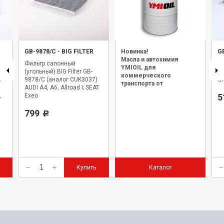
GB-9878/C
-
BIG FILTER
Новинка!
G
Масла и автохимия
Фильтр салонный
Фи
YMIOIL для
(угольный) BIG Filter GB-
GB
коммерческого
)
9878/C (аналог CUK3037)
OP
транспорта от
AUDI A4, A6, Allroad I; SEAT
официального дилера.
,
Exeo
5
799
Р
Купить
Каталог