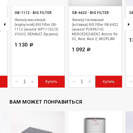
GB-1112
-
BIG FILTER
GB-6422
-
BIG FILTER
G
Фильтр масляный
Фильтр топливный
Фи
,
(корпусной) BIG Filter GB-
(вставка) BIG Filter GB-6422
BI
,
1112 (аналог WP11102/3)
(аналог PU999/1X)
WK
VOLVO, RENAULT (by-pass)
MERCEDES-BENZ Actros 96-
02, Axor, Axor 2, NEOPLAN
1
1 130
Starliner
Р
1 092
Р
Купить
Купить
ВАМ МОЖЕТ ПОНРАВИТЬСЯ