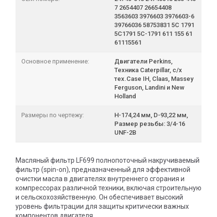
7 2654407 26654408
3563603 3976603 3976603-6
39766036 58753831 5C 1791
5C1791 5C-1791 611 155 61
61115561
Основное применение:
Двигатели Perkins,
Техника Caterpillar, с/х
тех.Case IH, Claas, Massey
Ferguson, Landini и New
Holland
Размеры по чертежу:
H-174,24 мм, D-93,22 мм,
Размер резьбы: 3/4-16
UNF-2B
Масляный фильтр LF699 полнопоточный накручиваемый
фильтр (spin-on), предназначенный для эффективной
очистки масла в двигателях внутреннего сгорания и
компрессорах различной техники, включая строительную
и сельскохозяйственную. Он обеспечивает высокий
уровень фильтрации для защиты критически важных
компонентов двигателя.