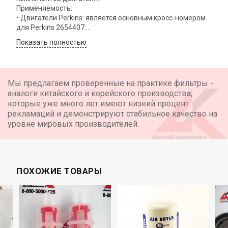
Применяемость:
• Двигатели Perkins: является основным кросс-номером
для Perkins 2654407.
• Техника Caterpillar: применяется в некоторых моделях,
Показать полностью
например 416, 428, 432 с двигателями Perkins или
CAT3054, а также является кросс-номером для 7W-2326.
• Сельскохозяйственная техника: совместим с моделями
от McCormick (C100, CX100, MTX110 и др.), Case IH, Claas,
Мы предлагаем проверенные на практике фильтры -
Massey Ferguson, Landini и New Holland.
аналоги китайского и корейского производства,
• Строительная и специальная техника: используется в
которые уже много лет имеют низкий процент
экскаваторах, фронтальных погрузчиках, бульдозерах,
рекламаций и демонстрируют стабильное качество на
компрессорах и телескопических погрузчиках Manitou.
уровне мировых производителей.
Характеристики:
• Тип фильтра: Полнопоточный, накручиваемый.
• Общая высота: 174,24 мм.
• Наибольший наружный диаметр: 93,22 мм.
• Размер резьбы:
ПОХОЖИЕ ТОВАРЫ