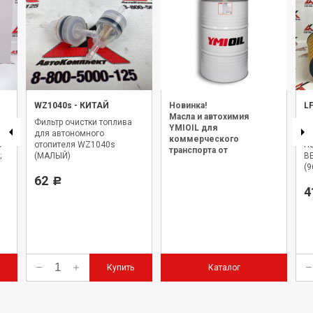
WZ1040s
-
КИТАЙ
Новинка!
L
Масла и автохимия
Фильтр очистки топлива
Фи
YMIOIL для
для автономного
LF
коммерческого
З
отопителя WZ1040s
H
транспорта от
;
(МАЛЫЙ)
B
официального дилера.
(9
62
(0
Р
4
Купить
Каталог