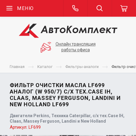
МЕНЮ
Онлайн трансляция
работы офиса
Главная
Каталог
Фильтры-аналоги
Фильтр очист
ФИЛЬТР ОЧИСТКИ МАСЛА LF699
АНАЛОГ (W 950/7) С/Х ТЕХ.CASE IH,
CLAAS, MASSEY FERGUSON, LANDINI И
NEW HOLLAND LF699
Двигатели Perkins, Техника Caterpillar, с/х тех.Case IH,
Claas, Massey Ferguson, Landini и New Holland
Артикул:
LF699