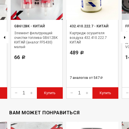
GB612BK
-
КИТАЙ
432.410.222.7
-
КИТАЙ
F
Элемент фильтрующий
Картридж осушителя
Фи
очистки топлива GB612BK
воздуха 432.410.222.7
F
КИТАЙ (аналог FF5430)
КИТАЙ
дл
малый
VO
489
Р
66
1
Р
7 аналогов
от 547
Р
Купить
Купить
ВАМ МОЖЕТ ПОНРАВИТЬСЯ