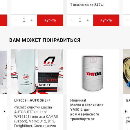
7 аналогов
от 547
Р
Купить
Купить
ВАМ МОЖЕТ ПОНРАВИТЬСЯ
LF9009
-
AUTOSHEFF
Новинка!
B
Масла и автохимия
Фильтр очистки масла
С
YMIOIL для
7)
AUTOSHEFF (аналог
б
коммерческого
WP12121) для а/м КАМАЗ
Д
транспорта от
(Евро-3), Volvo: D12, D13,
ре
официального дилера.
Freightliner; Спец.техника