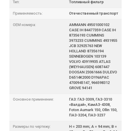
Тип:
Топливный фильтр
Применяемость:
Отечественный транспорт
OEM номера:
AMMANN 49501000102
CASE IH 84477359 CASE IH
87356193 CUMMINS
3973233 CUMMINS 4931955
JCB 32925763 NEW
HOLLAND 87356194
SENNEBOGEN 103139
VOLVO 43919935 ATLAS
(WEYHAUSEN) 6087447
DOOSAN 23061666 DULEVO
D6514K2000 DYNAPAC
4700945147, 966598312
GROVE 94141
Основное применение:
ГАЗ: ГАЗ-3309, ГАЗ-3310
«Валдай», КамАЗ-4308,
Foton Aumark 150, Ollin 150,
ПАЗ-3204, ПАЗ-3237
Размеры по чертежу:
H = 203 mm; A = 94 mm; B =