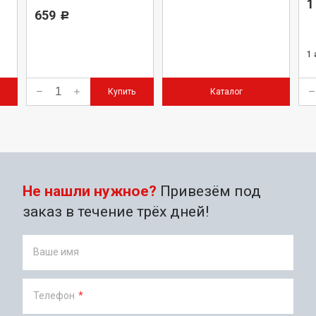
Komatsu, JCB, Volvo,
1
Hitachi. Автобусы ЛиАЗ
659
Р
1
Купить
Каталог
Не нашли нужное?
Привезём под
заказ в течение трёх дней!
Ваше имя
Телефон
*