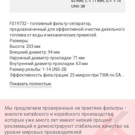
63 mm; C = 71 mm; G = 1-14
UNS-2B
FS19732 - топливный фильтр-сепаратор,
предназначенный для эффективной очистки дизельного
топлива от воды и механических примесей.
Размеры:
Высота: 203 мм
Внешний диаметр: 94 мм
Наружный диаметр прокладки: 71 мм
Внутренний диаметр прокладки: 63 мм.
Размер резьбы: 1-14 UNS-2B
Эффективность фильтрации: 25 микрон при TWA по SAE
J 1985
Показать полностью
Эффективность водоотделения 95% (как свободной, так
и эмульгированной воды)
Аналоги:
BIG Filter GB-6446
Мы предлагаем проверенные на практике фильтры -
Невский фильтр NF3626
аналоги китайского и корейского производства,
Fleetguard FS19732
которые уже много лет имеют низкий процент
MANN FILTER WK9020/1X
рекламаций и демонстрируют стабильное качество на
Baldwin BF1385-SPS
уровне мировых производителей.
Donaldson P550848