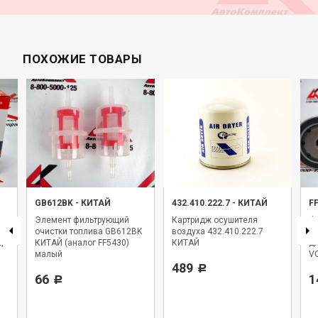
Sakura SFC5711
Wix 33732
ПОХОЖИЕ ТОВАРЫ
GB612BK
-
КИТАЙ
432.410.222.7
-
КИТАЙ
F
Элемент фильтрующий
Картридж осушителя
Фи
очистки топлива GB612BK
воздуха 432.410.222.7
F
,
КИТАЙ (аналог FF5430)
КИТАЙ
дл
малый
VO
489
Р
66
1
Р