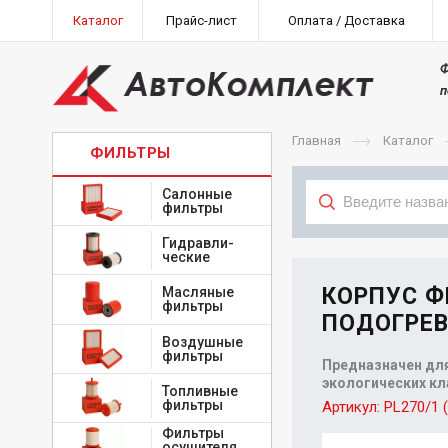
Каталог
Прайс-лист
Оплата / Доставка
Ф
п
Главная
Каталог
ФИЛЬТРЫ
Салонные
фильтры
Гидравли-
Тип
ческие
КОРПУС Ф
Масляные
фильтры
ПОДОГРЕВ
Воздушные
фильтры
Предназначен для
экологических кла
Топливные
фильтры
Артикул:
PL270/1 
Фильтры
осушителя