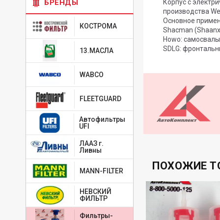
Корпус с электр
БРЕНДЫ
производства Wei
Основное примен
КОСТРОМА
Shacman (Shaanx
Howo: самосвалы 
SDLG: фронтальн
13.МАСЛА
WABCO
FLEETGUARD
Автофильтры
UFI
ЛААЗ г.
Ливны
ПОХОЖИЕ Т
MANN-FILTER
НЕВСКИЙ
ФИЛЬТР
Фильтры-