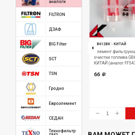
аналоги
FILTRON
ДЗАФ
BIG Filter
HC5801
-
AUTOSHEFF
GB612BK
-
КИТАЙ
Фильтр гидравлический
Элемент фильтрую
AUTOSHEFF HC5801 (аналог
очистки топлива GB
SCT
.
HF35018, W935/2, P551348,
КИТАЙ (аналог FF54
ST30781) для CAT 315, 320,
66
TSN
325, 330; KUBOTA, YANMAR
Р
495
Р
Гродно
Евроэлемент
ь
Купить
СЕДАН
Технофильтр
ВАМ МОЖЕТ 
ЛМЗ