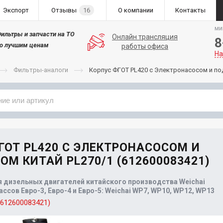
Экспорт
Отзывы
16
О компании
Контакты
ми
ильтры и запчасти на ТО
Онлайн трансляция
8
о лучшим ценам
работы офиса
На
Фильтры-аналоги
Корпус ФГОТ PL420 с Электронасосом и п
Применяемость
Бренд
ГОТ PL420 С ЭЛЕКТРОНАСОСОМ И
ОМ КИТАЙ PL270/1 (612600083421)
 дизельных двигателей китайского производства Weichai
ссов Евро-3, Евро-4 и Евро-5: Weichai WP7, WP10, WP12, WP13
(612600083421)