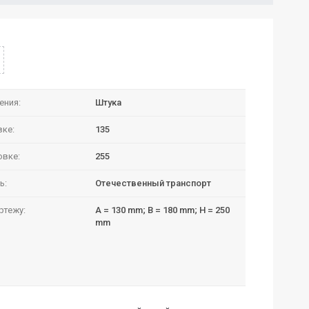
ения:
Штука
вке:
135
овке:
255
ь:
Отечественный транспорт
ртежу:
A = 130 mm; B = 180 mm; H = 250
mm