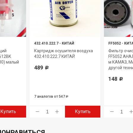
432.410.222.7
-
КИТАЙ
FF5052
-
КИТ
щий
Картридж осушителя воздуха
Фильтр очис
612BK
432.410.222.7 КИТАЙ
FF5052 АНАЛ
30) малый
м КАМАЗ, MA
489
другой техн
Р
148
Р
7 аналогов
от 547
Р
Купить
Купить
ПОНРАВИТЬСЯ