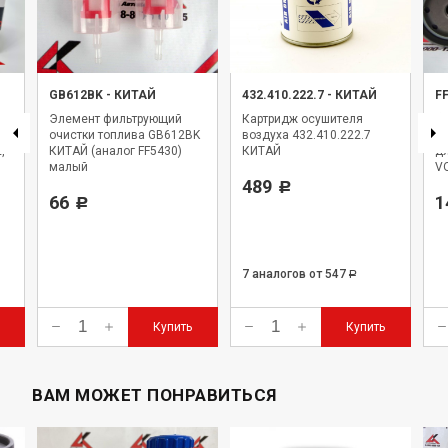
GB612BK
-
КИТАЙ
432.410.222.7
-
КИТАЙ
F
Элемент фильтрующий
Картридж осушителя
Фи
очистки топлива GB612BK
воздуха 432.410.222.7
F
,
КИТАЙ (аналог FF5430)
КИТАЙ
дл
малый
VO
489
Р
66
1
Р
7 аналогов
от 547
Р
Купить
Купить
ВАМ МОЖЕТ ПОНРАВИТЬСЯ