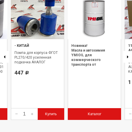
-
КИТАЙ
Новинка!
1
Масла и автохимия
A
Помпа для корпуса ФГОТ
YMIOIL для
PL270/420 усиленная
Э
коммерческого
0,
подкачка АНАЛОГ
оч
транспорта от
0114890)
A
официального дилера.
00
447
К
Р
1
Купить
Каталог