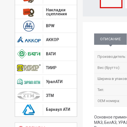
Накладки
сцепления
BPW
ОПИСАНИЕ
АККОР
ВАТИ
Производитель:
ТИИР
Вес (брутто):
Ширина в упаков
УралАТИ
Тип:
ЗТМ
OEM номера:
Барнаул АТИ
Основное примен
МАЗ, БелАЗ, УРАЛ,