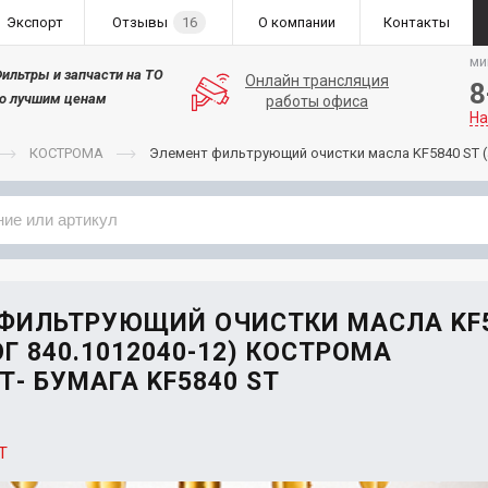
Экспорт
Отзывы
16
О компании
Контакты
ми
ильтры и запчасти на ТО
Онлайн трансляция
8
о лучшим ценам
работы офиса
На
КОСТРОМА
Элемент фильтрующий очистки масла KF5840 ST (
Применяемость
Бренд
ФИЛЬТРУЮЩИЙ ОЧИСТКИ МАСЛА KF
Г 840.1012040-12) КОСТРОМА
Т- БУМАГА KF5840 ST
T