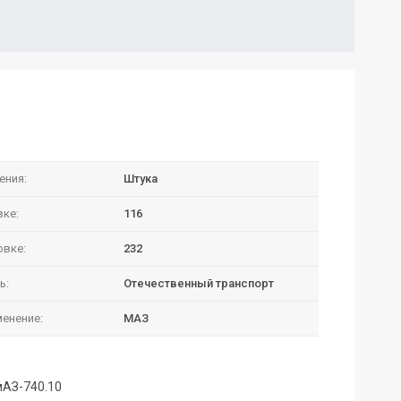
ения:
Штука
вке:
116
овке:
232
ь:
Отечественный транспорт
енение:
МАЗ
амАЗ-740.10