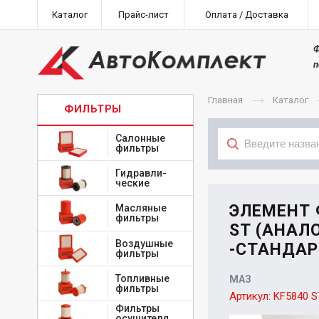
Каталог
Прайс-лист
Оплата / Доставка
Ф
п
Главная
Каталог
ФИЛЬТРЫ
Салонные
фильтры
Гидравли-
Тип
ческие
ЭЛЕМЕНТ 
Масляные
фильтры
ST (АНАЛО
Воздушные
-СТАНДАР
фильтры
Топливные
МАЗ
фильтры
Артикул:
KF5840 S
Фильтры
осушителя