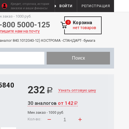
Кредит, отсрочка, история
ВОЙТИ
РЕГИСТРАЦИЯ
заказов и ваши финансы
н.заказ - 1000 руб.
Корзина
-800 5000-125
0
нет товаров
пишите нам на почту
аналог 840.1012040-12) КОСТРОМА -СТАНДАРТ- бумага
Поиск
5840
232
Р
Узнать оптовую цену
30 аналогов
от 142
Р
Мин.заказ - 1000 руб.
Кол-во: