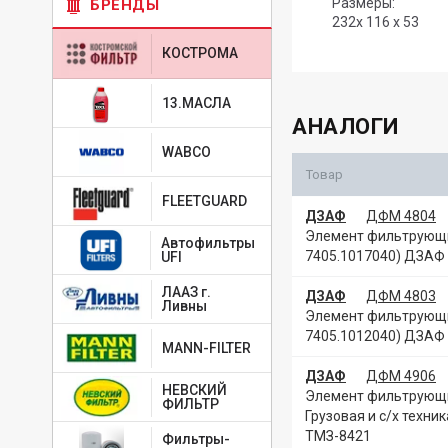
Размеры:
БРЕНДЫ
232х 116 х 53
КОСТРОМА
13.МАСЛА
АНАЛОГИ
WABCO
Товар
FLEETGUARD
ДЗАФ
ДФМ 4804
Элемент фильтрующий
Автофильтры
7405.1017040) ДЗАФ
UFI
ЛААЗ г.
ДЗАФ
ДФМ 4803
Ливны
Элемент фильтрующий
7405.1012040) ДЗАФ
MANN-FILTER
ДЗАФ
ДФМ 4906
НЕВСКИЙ
Элемент фильтрующий
ФИЛЬТР
Грузовая и с/х техник
ТМЗ-8421
Фильтры-