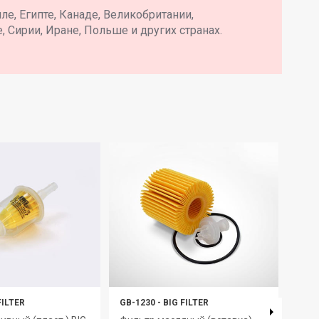
е, Египте, Канаде, Великобритании,
, Сирии, Иране, Польше и других странах.
FILTER
GB-1230
-
BIG FILTER
GB-6