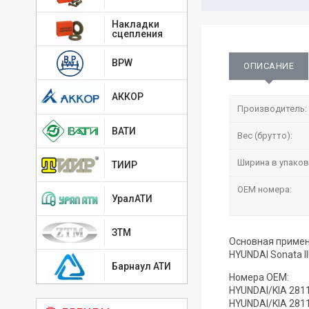
Накладки
сцепления
BPW
ОПИСАНИЕ
АККОР
Производитель:
ВАТИ
Вес (брутто):
Ширина в упаков
ТИИР
OEM номера:
УралАТИ
ЗТМ
Основная примен
HYUNDAI Sonata II
Барнаул АТИ
Номера OEM:
HYUNDAI/KIA 281
HYUNDAI/KIA 281