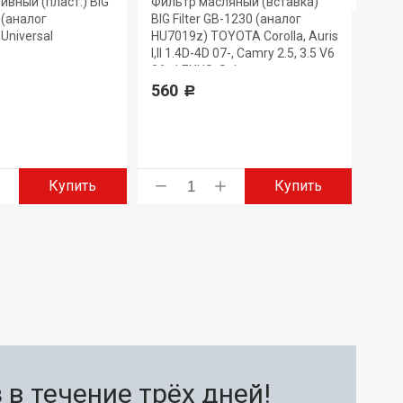
ивный (пласт.) BIG
Фильтр масляный (вставка)
Филь
7 (аналог
BIG Filter GB-1230 (аналог
GB-6
Universal
HU7019z) TOYOTA Corolla, Auris
330
I,II 1.4D-4D 07-, Camry 2.5, 3.5 V6
06-, LEXUS, Subaru
560
Р
Купить
Купить
в течение трёх дней!