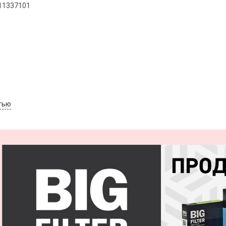
11337101
тью