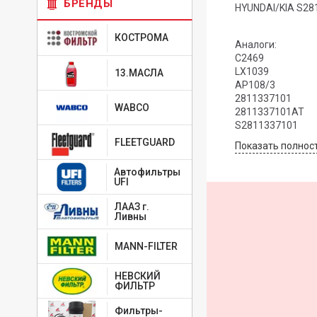
БРЕНДЫ
HYUNDAI/KIA S28
КОСТРОМА
Аналоги:
C2469
LX1039
13.МАСЛА
AP108/3
2811337101
WABCO
2811337101AT
S2811337101
FLEETGUARD
Показать полнос
Автофильтры
UFI
ЛААЗ г.
Ливны
MANN-FILTER
НЕВСКИЙ
ФИЛЬТР
Фильтры-