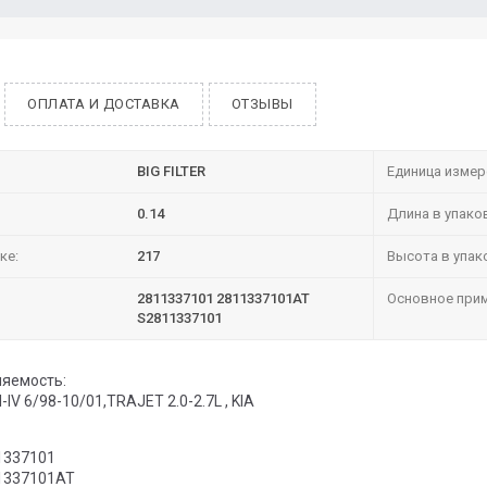
ОПЛАТА И ДОСТАВКА
ОТЗЫВЫ
BIG FILTER
Единица измер
0.14
Длина в упако
ке:
217
Высота в упак
2811337101 2811337101AT
Основное прим
S2811337101
яемость:
I-IV 6/98-10/01,TRAJET 2.0-2.7L , KIA
1337101
1337101AT