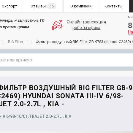
Экспорт
Отзывы
16
О компании
Контакты
ми
ильтры и запчасти на ТО
Онлайн трансляция
8
о лучшим ценам
работы офиса
На
BIG Filter
Фильтр воздушный BIG Filter GB-9783 (аналог C2469) HY
Применяемость
Бренд
 ФИЛЬТР ВОЗДУШНЫЙ BIG FILTER GB-9
2469) HYUNDAI SONATA III-IV 6/98-
ET 2.0-2.7L , KIA -
-IV 6/98-10/01,TRAJET 2.0-2.7L , KIA