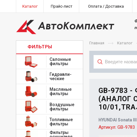
Каталог
Прайс-лист
Оплата / Доставка
Ф
п
Главная
Каталог
ФИЛЬТРЫ
Салонные
фильтры
Гидравли-
Тип
ческие
GB-9783 -
Масляные
фильтры
(АНАЛОГ C
Воздушные
10/01,TRAJ
фильтры
Топливные
HYUNDAI Sonata III
фильтры
Артикул:
GB-9783
Фильтры
осушителя