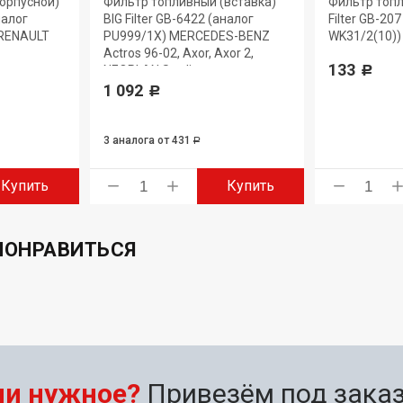
орпусной)
Фильтр топливный (вставка)
Фильтр топл
налог
BIG Filter GB-6422 (аналог
Filter GB-20
 RENAULT
PU999/1X) MERCEDES-BENZ
WK31/2(10)) 
Actros 96-02, Axor, Axor 2,
133
NEOPLAN Starliner
Р
1 092
Р
3 аналога
от 431
Р
Купить
Купить
ПОНРАВИТЬСЯ
ли нужное?
Привезём под заказ 