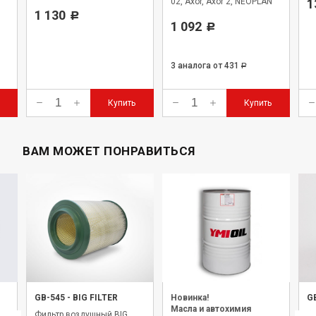
s
02, Axor, Axor 2, NEOPLAN
1
1 130
Starliner
Р
1 092
Р
3 аналога
от 431
Р
Купить
Купить
ВАМ МОЖЕТ ПОНРАВИТЬСЯ
GB-545
-
BIG FILTER
Новинка!
G
Масла и автохимия
Фильтр воздушный BIG
Фи