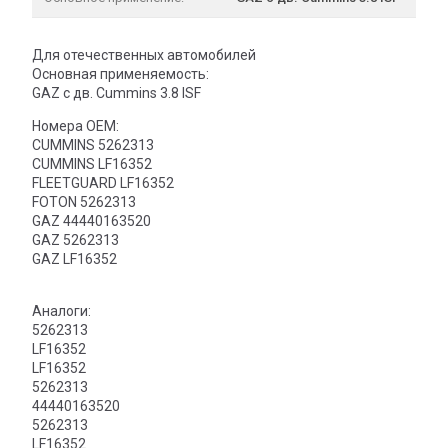
Для отечественных автомобилей
Основная применяемость:
GAZ с дв. Cummins 3.8 ISF
Номера OEM:
CUMMINS 5262313
CUMMINS LF16352
FLEETGUARD LF16352
FOTON 5262313
GAZ 44440163520
GAZ 5262313
GAZ LF16352
Аналоги:
5262313
LF16352
LF16352
5262313
44440163520
5262313
LF16352