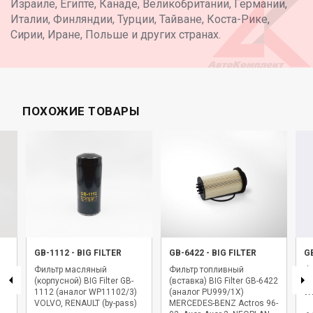
Израиле, Египте, Канаде, Великобритании, Германии,
Италии, Финляндии, Турции, Тайване, Коста-Рике,
Сирии, Иране, Польше и других странах.
ПОХОЖИЕ ТОВАРЫ
GB-1112
-
BIG FILTER
GB-6422
-
BIG FILTER
G
Фильтр масляный
Фильтр топливный
Фи
(корпусной) BIG Filter GB-
(вставка) BIG Filter GB-6422
BI
1112 (аналог WP11102/3)
(аналог PU999/1X)
WK
VOLVO, RENAULT (by-pass)
MERCEDES-BENZ Actros 96-