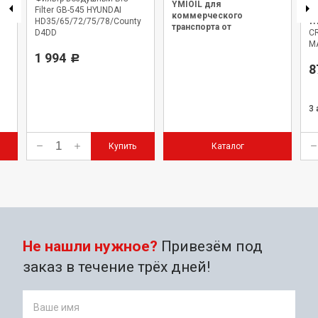
YMIOIL для
Filter GB-545 HYUNDAI
Fi
коммерческого
HD35/65/72/75/78/County
W
транспорта от
D4DD
CR
официального дилера.
M
1 994
Р
8
3
Купить
Каталог
Не нашли нужное?
Привезём под
заказ в течение трёх дней!
Ваше имя