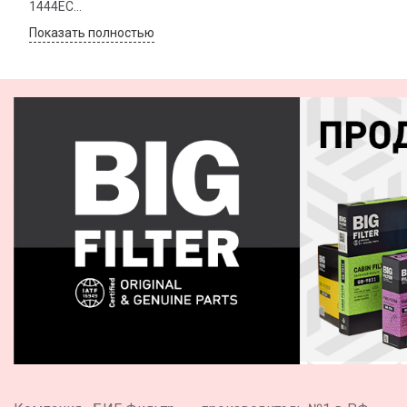
1444EC
1444EE
Показать полностью
1444EF
1444EG
1444GH
1444VH
1444VJ
1444X0
1444X1
1444X4