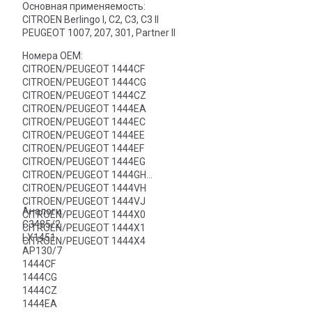
Основная применяемость:
CITROEN Berlingo I, C2, C3, C3 II
PEUGEOT 1007, 207, 301, Partner II
Номера OEM:
CITROEN/PEUGEOT 1444CF
CITROEN/PEUGEOT 1444CG
CITROEN/PEUGEOT 1444CZ
CITROEN/PEUGEOT 1444EA
CITROEN/PEUGEOT 1444EC
CITROEN/PEUGEOT 1444EE
CITROEN/PEUGEOT 1444EF
CITROEN/PEUGEOT 1444EG
CITROEN/PEUGEOT 1444GH
CITROEN/PEUGEOT 1444VH
CITROEN/PEUGEOT 1444VJ
Аналоги:
CITROEN/PEUGEOT 1444X0
C3485/2
CITROEN/PEUGEOT 1444X1
LX1451
CITROEN/PEUGEOT 1444X4
AP130/7
1444CF
1444CG
1444CZ
1444EA