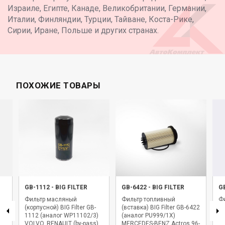
Израиле, Египте, Канаде, Великобритании, Германии,
Италии, Финляндии, Турции, Тайване, Коста-Рике,
Сирии, Иране, Польше и других странах.
ПОХОЖИЕ ТОВАРЫ
GB-1112
-
BIG FILTER
GB-6422
-
BIG FILTER
G
Фильтр масляный
Фильтр топливный
Фи
(корпусной) BIG Filter GB-
(вставка) BIG Filter GB-6422
BI
1112 (аналог WP11102/3)
(аналог PU999/1X)
WK
VOLVO, RENAULT (by-pass)
MERCEDES-BENZ Actros 96-