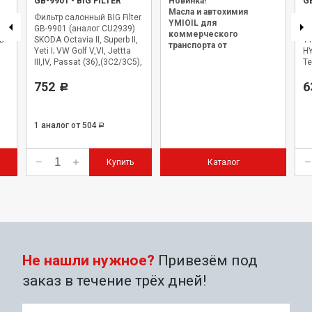
GB-9901
-
BIG FILTER
Новинка!
G
Масла и автохимия
Фильтр салонный BIG Filter
Ф
YMIOIL для
GB-9901 (аналог CU2939)
(к
коммерческого
D-
SKODA Octavia II, Superb II,
11
транспорта от
Yeti I; VW Golf V,VI, Jettta
HY
официального дилера.
III,IV, Passat (36),(3C2/3C5),
Te
Scirocco III, Shsran II,
KI
Tiguan, Touran
752
6
Р
1 аналог
от 504
Р
Купить
Каталог
Не нашли нужное?
Привезём под
заказ в течение трёх дней!