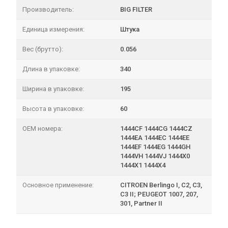
Производитель:
BIG FILTER
Единица измерения:
Штука
Вес (брутто):
0.056
Длина в упаковке:
340
Ширина в упаковке:
195
Высота в упаковке:
60
OEM номера:
1444CF 1444CG 1444CZ
1444EA 1444EC 1444EE
1444EF 1444EG 1444GH
1444VH 1444VJ 1444X0
1444X1 1444X4
Основное применение:
CITROEN Berlingo I, C2, C3,
C3 II; PEUGEOT 1007, 207,
301, Partner II