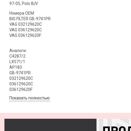
97-05, Polo III,IV
Номера OEM:
BIG FILTER GB-9741PR
VAG 032129620C
VAG 036129620C
VAG 036129620F
Аналоги:
C4287/2
LX571/1
AP183
GB-9741PR
032129620C
036129620C
036129620F
Показать полностью