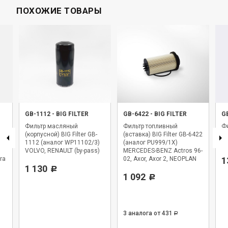
ПОХОЖИЕ ТОВАРЫ
GB-1112
-
BIG FILTER
GB-6422
-
BIG FILTER
G
Фильтр масляный
Фильтр топливный
Фи
(корпусной) BIG Filter GB-
(вставка) BIG Filter GB-6422
BI
1112 (аналог WP11102/3)
(аналог PU999/1X)
WK
VOLVO, RENAULT (by-pass)
MERCEDES-BENZ Actros 96-
ra
02, Axor, Axor 2, NEOPLAN
1
1 130
Starliner
Р
1 092
Р
3 аналога
от 431
Р