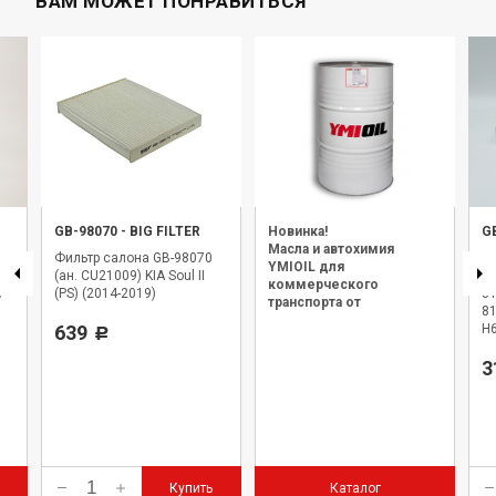
ВАМ МОЖЕТ ПОНРАВИТЬСЯ
GB-98070
-
BIG FILTER
Новинка!
G
Масла и автохимия
Фильтр салона GB-98070
Фи
YMIOIL для
(ан. CU21009) KIA Soul II
G
коммерческого
)
(PS) (2014-2019)
8
транспорта от
8
официального дилера.
639
H6
Р
3
Купить
Каталог