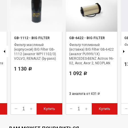
GB-1112
-
BIG FILTER
GB-6422
-
BIG FILTER
G
Фильтр масляный
Фильтр топливный
Фи
(корпусной) BIG Filter GB-
(вставка) BIG Filter GB-6422
BI
1112 (аналог WP11102/3)
(аналог PU999/1X)
WK
VOLVO, RENAULT (by-pass)
MERCEDES-BENZ Actros 96-
ra
02, Axor, Axor 2, NEOPLAN
1
1 130
Starliner
Р
1 092
Р
3 аналога
от 431
Р
Купить
Купить