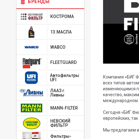
БРЕНДЫ
КОСТРОМА
13.МАСЛА
WABCO
FLEETGUARD
Автофильтры
Компания «БИГ Ф
UFI
всех типов авто
изменяющимся по
ЛААЗ г.
качество, макси
Ливны
международном 
MANN-FILTER
Сегодня «БИГ Фи
европейских, так
НЕВСКИЙ
ФИЛЬТР
Мы предлагаем и
Фильтры-