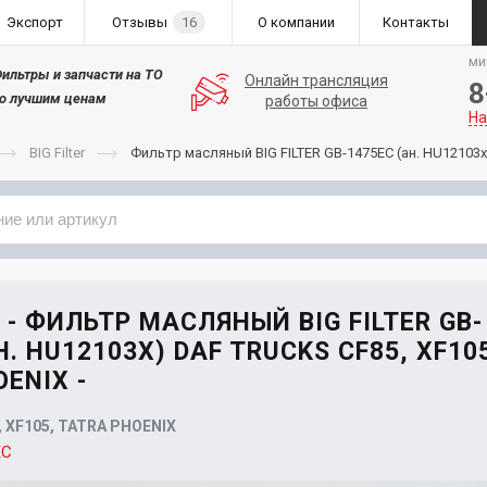
Экспорт
Отзывы
16
О компании
Контакты
ми
ильтры и запчасти на ТО
Онлайн трансляция
8
о лучшим ценам
работы офиса
На
BIG Filter
Фильтр масляный BIG FILTER GB-1475EC (ан. HU12103
Применяемость
Бренд
 - ФИЛЬТР МАСЛЯНЫЙ BIG FILTER GB-
Н. HU12103X) DAF TRUCKS CF85, XF10
ENIX -
 XF105, TATRA PHOENIX
EC