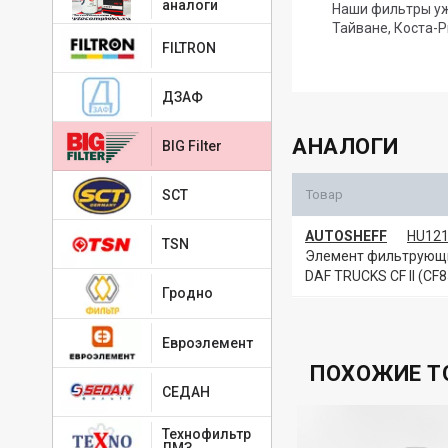
аналоги
Наши фильтры уже
Тайване, Коста-Р
FILTRON
ДЗАФ
АНАЛОГИ
BIG Filter
SCT
Товар
AUTOSHEFF
HU12
TSN
Элемент фильтрующи
DAF TRUCKS CF II (CF85
Гродно
Евроэлемент
ПОХОЖИЕ Т
СЕДАН
Технофильтр
ЛМЗ