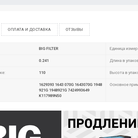
ОПЛАТА И ДОСТАВКА
ОТЗЫВЫ
BIG FILTER
Единица измер
0.241
Длина в упако
ке:
110
Высота в упак
1629393 1643 070G 1643070G 1948
Основное прим
921G 1948921G 7424993649
K117989N50