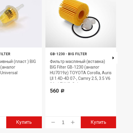
FILTER
GB-1230
-
BIG FILTER
GB-6
ивный (пласт.) BIG
Фильтр масляный (вставка)
Филь
7 (аналог
BIG Filter GB-1230 (аналог
GB-6
Universal
HU7019z) TOYOTA Corolla, Auris
330
I,II 1.4D-4D 07-, Camry 2.5, 3.5 V6
06-, LEXUS, Subaru
560
Р
Купить
Купить