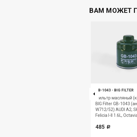
ВАМ МОЖЕТ 
GB-98086
-
BIG FILTER
GB-1043
-
BIG FILTER
Фильтр салонный BIG Filter GB-
Фильтр масляный (к
0,
98086 (аналог
BIG Filter GB-1043 (а
320405048119200, DIFA 4534)
W712/52) AUDI A2, 
PAZ Vector Next
Felicia l-ll 1.6L, Octavia
792
485
Р
Р