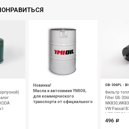
ПОНРАВИТЬСЯ
Новинка!
GB-306PL
-
BI
Масла и автохимия YMIOIL
орпусной)
Фильтр топл
для коммерческого
налог
Filter GB-30
транспорта от официального
SKODA
WK830,WK831
дилера.
 I-
VW Passat B3,
MERCEDES W
Sprinter 96-
496
Р
Primera I, R