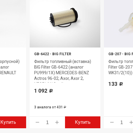
GB-6422
-
BIG FILTER
GB-207
-
BIG 
орпусной)
Фильтр топливный (вставка)
Фильтр топл
налог
BIG Filter GB-6422 (аналог
Filter GB-20
 RENAULT
PU999/1X) MERCEDES-BENZ
WK31/2(10)) 
Actros 96-02, Axor, Axor 2,
133
NEOPLAN Starliner
Р
1 092
Р
3 аналога
от 431
Р
Купить
Купить