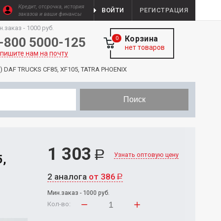
Кредит, отсрочка, история
ВОЙТИ
РЕГИСТРАЦИЯ
заказов и ваши финансы
н.заказ - 1000 руб.
Корзина
-800 5000-125
0
нет товаров
пишите нам на почту
x) DAF TRUCKS CF85, XF105, TATRA PHOENIX
Поиск
1 303
Р
Узнать оптовую цену
5,
2 аналога
от 386
Р
Мин.заказ - 1000 руб.
Кол-во: