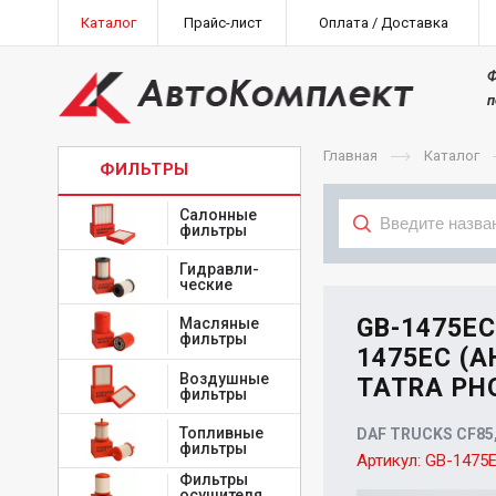
Каталог
Прайс-лист
Оплата / Доставка
Ф
п
Главная
Каталог
ФИЛЬТРЫ
Салонные
фильтры
Гидравли-
Тип
ческие
GB-1475EC
Масляные
фильтры
1475EC (А
Воздушные
TATRA PHO
фильтры
Топливные
DAF TRUCKS CF85,
фильтры
Артикул:
GB-1475
Фильтры
осушителя