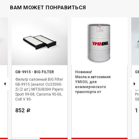
ВАМ МОЖЕТ ПОНРАВИТЬСЯ
GB-9915
-
BIG FILTER
Новинка!
G
Масла и автохимия
Фильтр салонный BIG Filter
Ф
YMIOIL для
GB-9915 (аналог CU23000-
у
коммерческого
2) (2 шт.) MITSUBISHI Pajero
а
транспорта от
Sport 99-08, Carisma 95-06,
Pr
официального дилера.
Colt V 95-
G
8
852
8
1
Р
CS
CS