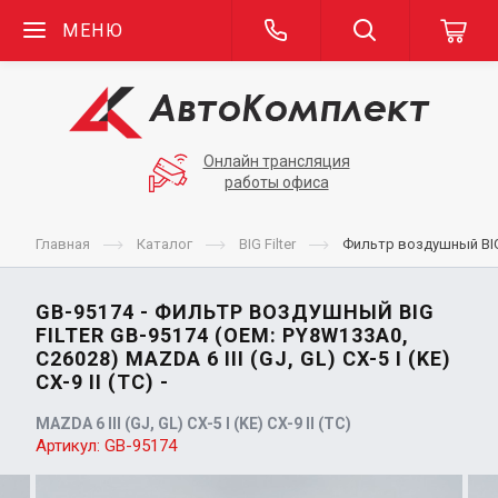
МЕНЮ
Онлайн трансляция
работы офиса
Главная
Каталог
BIG Filter
Фильтр воздушный BIG Fi
GB-95174 - ФИЛЬТР ВОЗДУШНЫЙ BIG
FILTER GB-95174 (OEM: PY8W133A0,
C26028) MAZDA 6 III (GJ, GL) CX-5 I (KE)
CX-9 II (TC) -
MAZDA 6 III (GJ, GL) CX-5 I (KE) CX-9 II (TC)
Артикул:
GB-95174