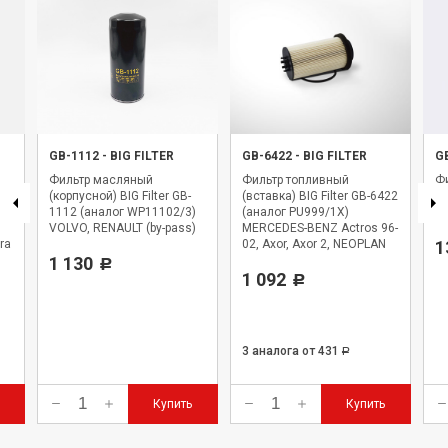
GB-1112
-
BIG FILTER
GB-6422
-
BIG FILTER
G
Фильтр масляный
Фильтр топливный
Фи
(корпусной) BIG Filter GB-
(вставка) BIG Filter GB-6422
BI
1112 (аналог WP11102/3)
(аналог PU999/1X)
WK
VOLVO, RENAULT (by-pass)
MERCEDES-BENZ Actros 96-
ra
02, Axor, Axor 2, NEOPLAN
1
1 130
Starliner
Р
1 092
Р
3 аналога
от 431
Р
Купить
Купить