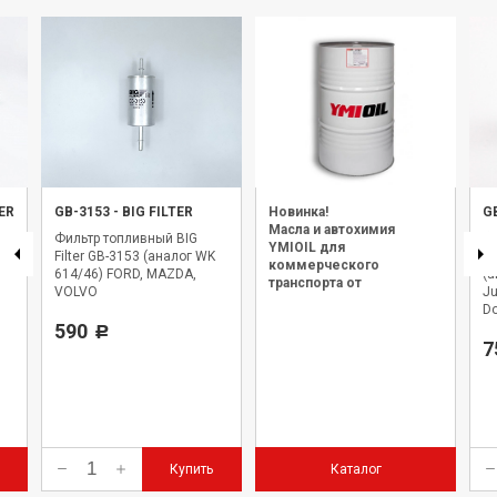
TER
GB-3153
-
BIG FILTER
Новинка!
G
Масла и автохимия
Фильтр топливный BIG
Ф
YMIOIL для
Filter GB-3153 (аналог WK
(в
коммерческого
614/46) FORD, MAZDA,
(а
транспорта от
VOLVO
Ju
официального дилера.
Do
590
H,
Р
C,
7
II,I
Купить
Каталог