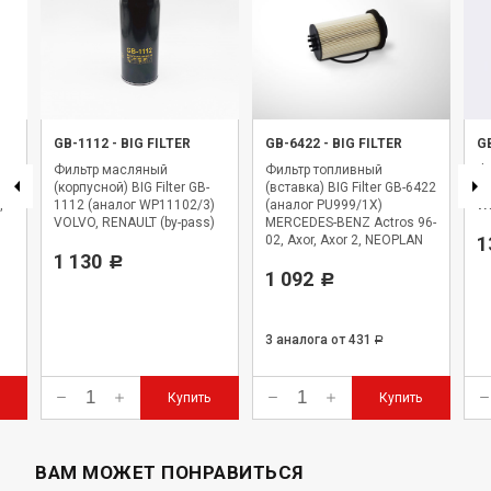
GB-1112
-
BIG FILTER
GB-6422
-
BIG FILTER
G
Фильтр масляный
Фильтр топливный
Фи
,
(корпусной) BIG Filter GB-
(вставка) BIG Filter GB-6422
BI
,
1112 (аналог WP11102/3)
(аналог PU999/1X)
WK
VOLVO, RENAULT (by-pass)
MERCEDES-BENZ Actros 96-
02, Axor, Axor 2, NEOPLAN
1
1 130
Starliner
Р
1 092
Р
3 аналога
от 431
Р
Купить
Купить
ВАМ МОЖЕТ ПОНРАВИТЬСЯ