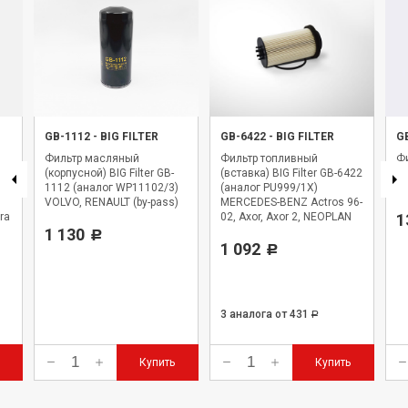
GB-1112
-
BIG FILTER
GB-6422
-
BIG FILTER
G
Фильтр масляный
Фильтр топливный
Фи
(корпусной) BIG Filter GB-
(вставка) BIG Filter GB-6422
BI
1112 (аналог WP11102/3)
(аналог PU999/1X)
WK
VOLVO, RENAULT (by-pass)
MERCEDES-BENZ Actros 96-
ra
02, Axor, Axor 2, NEOPLAN
1
1 130
Starliner
Р
1 092
Р
3 аналога
от 431
Р
Купить
Купить