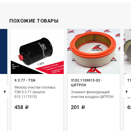
ПОХОЖИЕ ТОВАРЫ
9.3.77
-
TSN
3102.1109013-02
-
Т
ЦИТРОН
Фильтр очистки топлива
Э
TSN 9.3.77 (аналог
Элемент фильтрующий
оч
015.1117010)
очистки воздуха ЦИТРОН
Ц
458
201
6
Р
Р