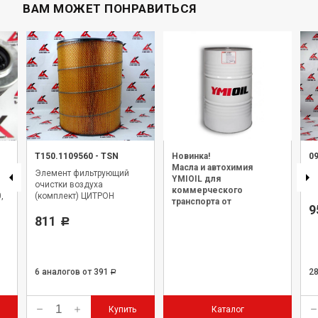
ВАМ МОЖЕТ ПОНРАВИТЬСЯ
Т150.1109560
-
TSN
Новинка!
0
Масла и автохимия
Элемент фильтрующий
Э
YMIOIL для
очистки воздуха
о
коммерческого
,
(комплект) ЦИТРОН
транспорта от
9
официального дилера.
811
Р
6 аналогов
от 391
2
Р
Купить
Каталог