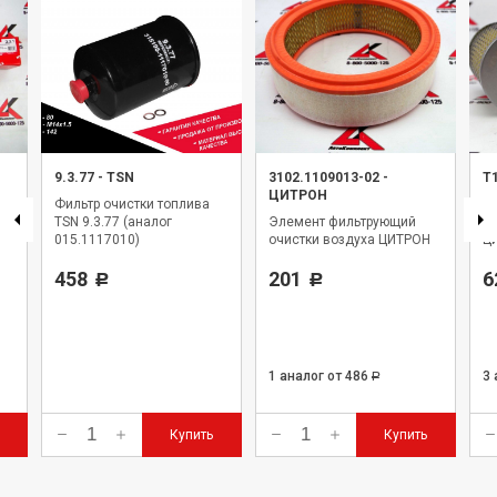
9.3.77
-
TSN
3102.1109013-02
-
Т
ЦИТРОН
Фильтр очистки топлива
Э
TSN 9.3.77 (аналог
Элемент фильтрующий
оч
015.1117010)
очистки воздуха ЦИТРОН
Ц
458
201
6
Р
Р
1 аналог
от 486
3
Р
Купить
Купить