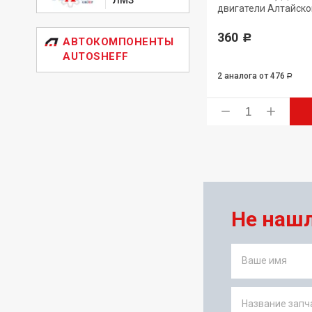
710)
двигатели Алтайско
моторного завода
1 638
Р
360
Р
АВТОКОМПОНЕНТЫ
AUTOSHEFF
9 аналогов
от 1 291
2 аналога
от 476
Р
Р
ь
Купить
Не наш
Ваше имя
Название запча