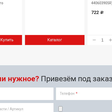
дилера.
го
440603905R
722
Р
Купить
Каталог
ли нужное?
Привезём под заказ 
Телефон
*
сти / Артикул