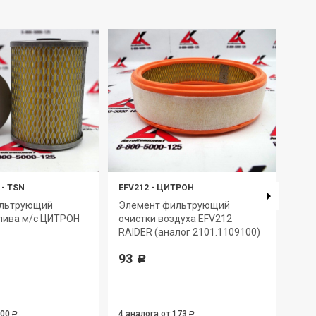
-
TSN
EFV212
-
ЦИТРОН
EFV1
ильтрующий
Элемент фильтрующий
Эле
лива м/с ЦИТРОН
очистки воздуха EFV212
очис
RAIDER (аналог 2101.1109100)
RAID
240.
93
240.
Р
Д-2
319
100
4 аналога
от 173
Р
Р