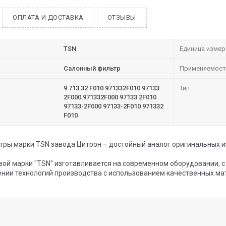
ОПЛАТА И ДОСТАВКА
ОТЗЫВЫ
TSN
Единица измер
Салонный фильтр
Применяемост
9 713 32 F010 971332F010 97133
Тип:
2F000 971332F000 97133 2F010
97133-2F000 97133-2F010 971332
F010
ры марки TSN завода Цитрон – достойный аналог оригинальных и
вой марки "TSN" изготавливается на современном оборудовании, 
нии технологий производства с использованием качественных ма