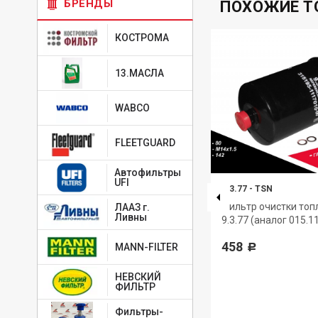
БРЕНДЫ
ПОХОЖИЕ Т
КОСТРОМА
13.МАСЛА
WABCO
FLEETGUARD
Автофильтры
UFI
3.3.1
-
TSN
9.3.77
-
TSN
N
Амортизатор под кабину TSN
Фильтр очистки топ
ЛААЗ г.
Ливны
9.3.77 (аналог 015.1
863
Р
458
MANN-FILTER
Р
НЕВСКИЙ
ФИЛЬТР
Фильтры-