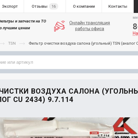
Экспорт
Отзывы
16
О компании
Контакты
ми
ильтры и запчасти на ТО
Онлайн трансляция
8
о лучшим ценам
работы офиса
На
TSN
Фильтр очистки воздуха салона (угольный) TSN (аналог 
Применяемость
Бренд
ЧИСТКИ ВОЗДУХА САЛОНА (УГОЛЬН
ОГ CU 2434) 9.7.114