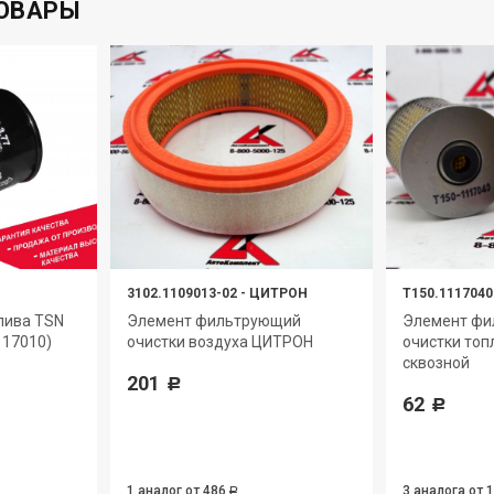
ОВАРЫ
3102.1109013-02
-
ЦИТРОН
Т150.1117040
лива TSN
Элемент фильтрующий
Элемент ф
117010)
очистки воздуха ЦИТРОН
очистки топ
сквозной
201
Р
62
Р
1 аналог
от 486
3 аналога
от 
Р