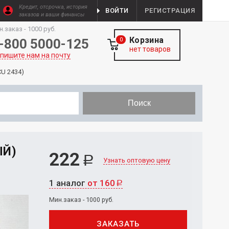
Кредит, отсрочка, история
ВОЙТИ
РЕГИСТРАЦИЯ
заказов и ваши финансы
н.заказ - 1000 руб.
Корзина
-800 5000-125
0
нет товаров
пишите нам на почту
CU 2434)
Поиск
ЫЙ)
222
Р
Узнать оптовую цену
1 аналог
от 160
Р
Мин.заказ - 1000 руб.
ЗАКАЗАТЬ