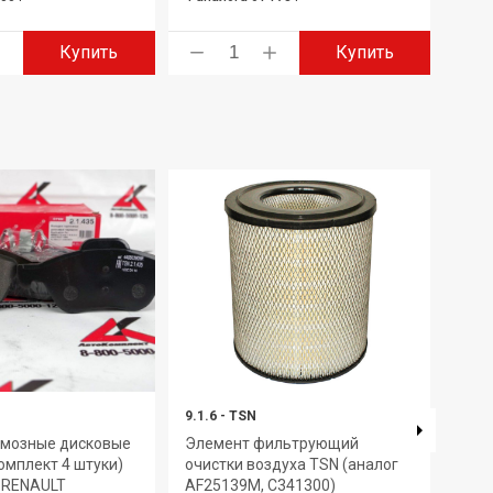
Купить
Купить
9.1.6
-
TSN
2108
рмозные дисковые
Элемент фильтрующий
Филь
омплект 4 штуки)
очистки воздуха TSN (аналог
ЦИТ
 RENAULT
AF25139M, C341300)