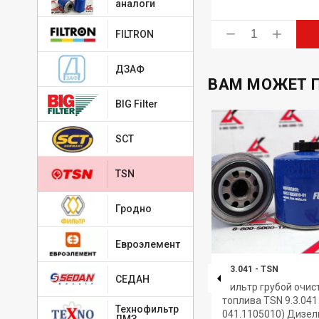
аналоги
ь
Купить
FILTRON
ДЗАФ
ВАМ МОЖЕТ 
BIG Filter
SCT
TSN
Гродно
Евроэлемент
AF25767/AF25768
-
TSN
9.3.041
-
TSN
СЕДАН
Элемент фильтрующий
Фильтр грубой очис
очистки воздуха (комплект)
топлива TSN 9.3.041
Технофильтр
ЦИТРОН (аналог C 25710/3, CF
041.1105010) Дизе
ЛМЗ