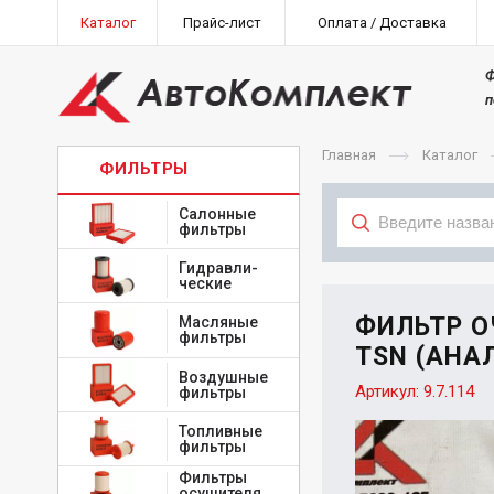
Каталог
Прайс-лист
Оплата / Доставка
Ф
п
Главная
Каталог
ФИЛЬТРЫ
Салонные
фильтры
Гидравли-
Тип
ческие
ФИЛЬТР О
Масляные
фильтры
TSN (АНАЛ
Воздушные
Артикул:
9.7.114
фильтры
Топливные
фильтры
Фильтры
осушителя