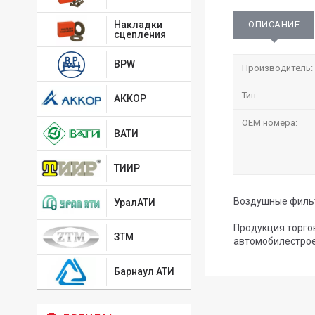
ОПИСАНИЕ
Накладки
сцепления
BPW
Производитель:
Тип:
АККОР
OEM номера:
ВАТИ
ТИИР
Воздушные фильт
УралАТИ
Продукция торго
ЗТМ
автомобилестрое
Барнаул АТИ